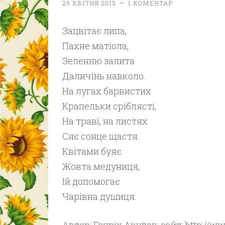
29 КВІТНЯ 2015
~
1 КОМЕНТАР
Зацвітає липа,
Пахне матіола,
Зеленню залита
Даличінь навколо.
На лугах барвистих
Крапельки сріблясті,
На траві, на листях
Сяє сонце щастя.
Квітами буяє
Жовта медуниця,
Ій допомогає
Чарівна душиця.