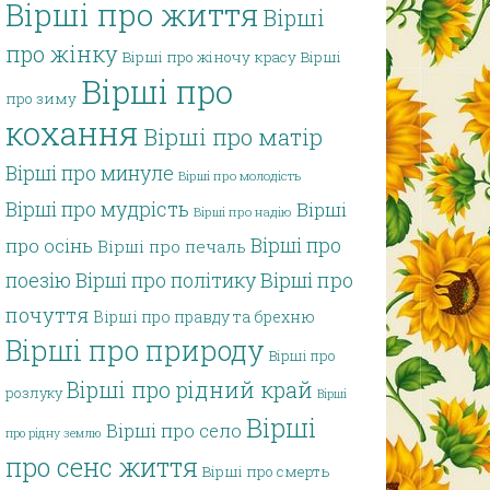
Вірші про життя
Вірші
про жінку
Вірші про жіночу красу
Вірші
Вірші про
про зиму
кохання
Вірші про матір
Вірші про минуле
Вірші про молодість
Вірші про мудрість
Вірші
Вірші про надію
Вірші про
про осінь
Вірші про печаль
поезію
Вірші про політику
Вірші про
почуття
Вірші про правду та брехню
Вірші про природу
Вірші про
Вірші про рідний край
розлуку
Вірші
Вірші
Вірші про село
про рідну землю
про сенс життя
Вірші про смерть