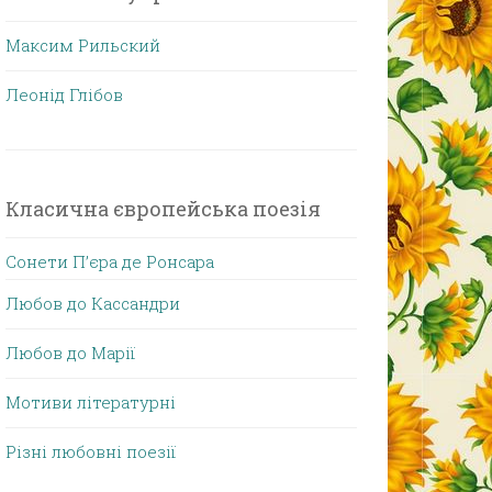
Максим Рильский
Леонід Глібов
Класична європейська поезія
Сонети П’єра де Ронсара
Любов до Кассандри
Любов до Марії
Мотиви літературні
Різні любовні поезії