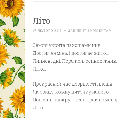
Літо
17 ЛЮТОГО 2011
~
ЗАЛИШИТИ КОМЕНТАР
Земля укрита пахощами нив.
Достиг ячмінь, і достигає жито…
Липневі дні. Пора колгоспних жнив.
Літо…
Прекрасний час дозрілості плодів,
Як сонце, кожну цяточку налито!..
Поглянь навкруг: весь край помолод
Літо…