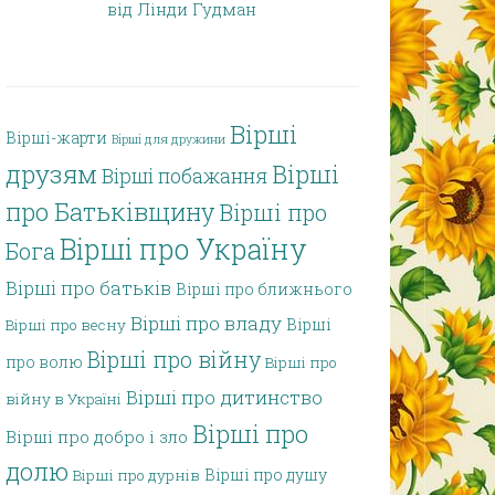
від Лінди Гудман
Вірші
Вірші-жарти
Вірші для дружини
друзям
Вірші
Вірші побажання
про Батьківщину
Вірші про
Вірші про Україну
Бога
Вірші про батьків
Вірші про ближнього
Вірші про владу
Вірші
Вірші про весну
Вірші про війну
про волю
Вірші про
Вірші про дитинство
війну в Україні
Вірші про
Вірші про добро і зло
долю
Вірші про душу
Вірші про дурнів