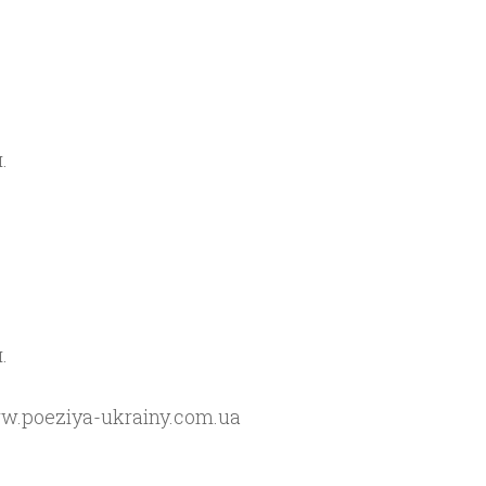
.
.
ww.poeziya-ukrainy.com.uа