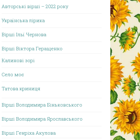
Авторські вірші – 2022 року
Українська лірика
Вірші Ільї Чернова
Вірші Віктора Геращенко
Калинові зорі
Село моє
Татова криниця
Вірші Володимира Біньковського
Вірші Володимира Ярославського
Вірші Генріха Акулова