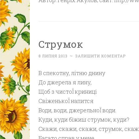
Автор: Генріх Акулов; сайт: http://w
Струмок
8 ЛИПНЯ 2013
~
ЗАЛИШИТИ КОМЕНТАР
В спекотну, літню днину
До джерела я лину,
Щоб з чистоЇ криниці
СвіженькоЇ напится
Води, води, джерельноЇ води.
Куди, куди біжиш струмок, куди?
Скажи, скажи, скажи, струмок, скаж
Багато справ у мене