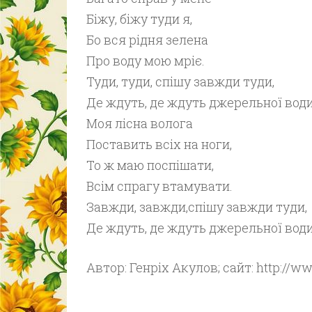
Біжу, біжу туди я,
Бо вся рідня зелена
Про воду мою мріє.
Туди, туди, спішу завжди туди,
Де ждуть, де ждуть джерельної води
Моя лісна волога
Поставить всіх на ноги,
То ж маю поспішати,
Всім спрагу втамувати.
Завжди, завжди,спішу завжди туди,
Де ждуть, де ждуть джерельної води
Автор: Генріх Акулов; сайт: http://w