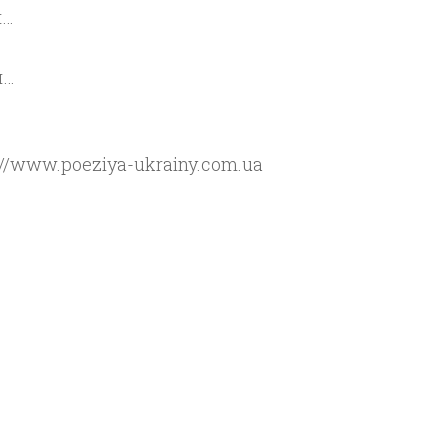
п…
п…
p://www.poeziya-ukrainy.com.ua