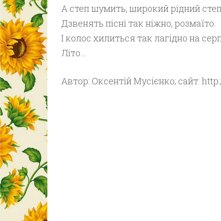
А степ шумить, широкий рідний сте
Дзвенять пісні так ніжно, розмаїто.
І колос хилиться так лагідно на сер
Літо…
Автор: Оксентій Мусієнко; сайт: htt