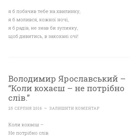
я б побачив тебе на хвилинку,
я б молився, кожної ночі,
я б радів, не знав би зупинку,
щоб дивитись, в закохані очі!
Володимир Ярославський –
“Коли кохаєш – не потрібно
слів.”
25 СЕРПНЯ 2016
~
ЗАЛИШИТИ КОМЕНТАР
Коли кохаєш –
Не потрібно слів.