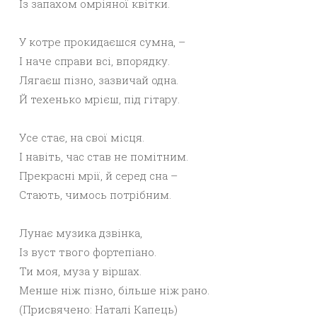
Із запахом омріяної квітки.
У котре прокидаєшся сумна, –
І наче справи всі, впорядку.
Лягаєш пізно, зазвичай одна.
Й техенько мрієш, під гітару.
Усе стає, на свої місця.
І навіть, час став не помітним.
Прекрасні мрії, й серед сна –
Стають, чимось потрібним.
Лунає музика дзвінка,
Із вуст твого фортепіано.
Ти моя, муза у віршах.
Менше ніж пізно, більше ніж рано.
(Присвячено: Наталі Капець)