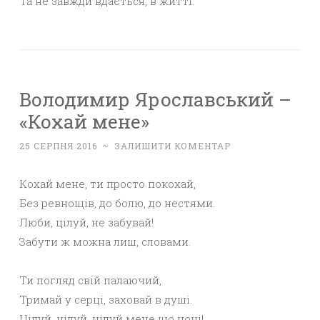
Та не завжди вдається, в житті.
Володимир Ярославський –
«Кохай мене»
25 СЕРПНЯ 2016
~
ЗАЛИШИТИ КОМЕНТАР
Кохай мене, ти просто покохай,
Без ревнощів, до болю, до нестями.
Люби, цілуй, не забувай!
Забути ж можна лиш, словами.
Ти погляд свій палаючий,
Тримай у серці, заховай в душі.
Цілуй, цілуй, цілуй мене що ночі!