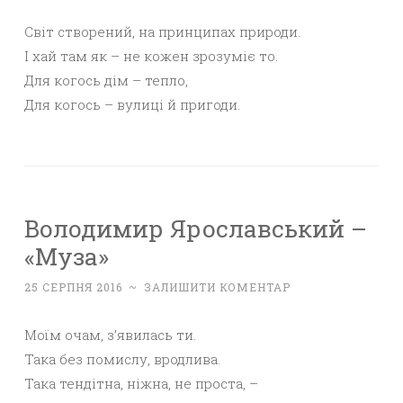
Світ створений, на принципах природи.
І хай там як – не кожен зрозуміє то.
Для когось дім – тепло,
Для когось – вулиці й пригоди.
Володимир Ярославський –
«Муза»
25 СЕРПНЯ 2016
~
ЗАЛИШИТИ КОМЕНТАР
Моїм очам, з’явилась ти.
Така без помислу, вродлива.
Така тендітна, ніжна, не проста, –