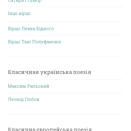
Сатира і гумор
Інші вірші
Вірші Левка Бідного
Вірші Тані Полуфанової
Класичная українська поезія
Максим Рильский
Леонід Глібов
Класична європейська поезія