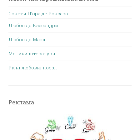
Сонети П’єра де Ронсара
Любов до Кассандри
Любов до Марії
Мотиви літературні
Різні любовні поезії
Реклама