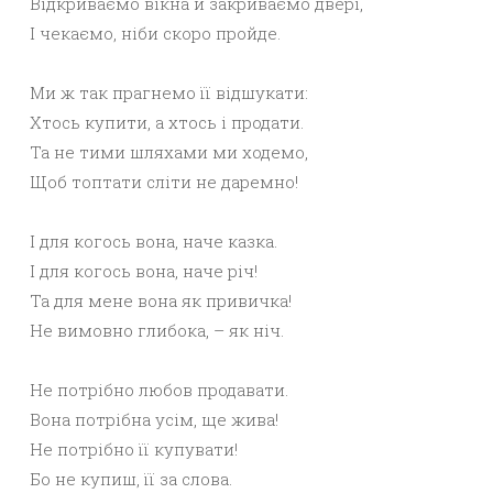
Відкриваємо вікна й закриваємо двері,
І чекаємо, ніби скоро пройде.
Ми ж так прагнемо її відшукати:
Хтось купити, а хтось і продати.
Та не тими шляхами ми ходемо,
Щоб топтати сліти не даремно!
І для когось вона, наче казка.
І для когось вона, наче річ!
Та для мене вона як привичка!
Не вимовно глибока, – як ніч.
Не потрібно любов продавати.
Вона потрібна усім, ще жива!
Не потрібно її купувати!
Бо не купиш, її за слова.