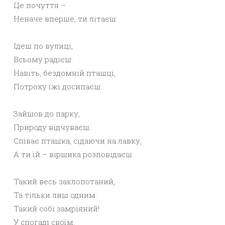
Це почуття –
Неначе вперше, ти літаєш.
Ідеш по вулиці,
Всьому радієш.
Навіть, бездомній пташці,
Потроху їжі досипаєш.
Зайшов до парку,
Природу відчуваєш.
Співає пташка, сідаючи на лавку,
А ти їй – віршика розповідаєш.
Такий весь заклопотаний,
Та тільки лиш одним.
Такий собі замріяний!
У спогаді своїм.