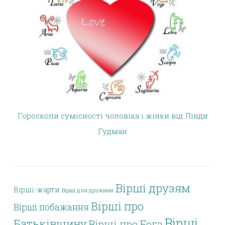
Гороскопи сумісності чоловіка і жінки від Лінди
Гудман
Вірші друзям
Вірші-жарти
Вірші для дружини
Вірші про
Вірші побажання
Вірші
Батьківщину
Вірші про Бога