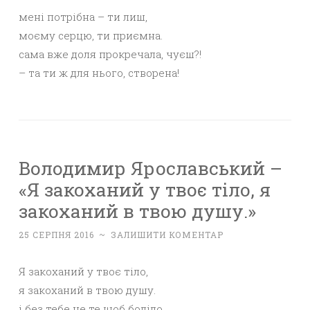
мені потрібна – ти лиш,
моєму серцю, ти приємна.
сама вже доля прокречала, чуєш?!
– та ти ж для нього, створена!
Володимир Ярославський –
«Я закоханий у твоє тіло, я
закоханий в твою душу.»
25 СЕРПНЯ 2016
~
ЗАЛИШИТИ КОМЕНТАР
Я закоханий у твоє тіло,
я закоханий в твою душу.
і без тебе не те щоб боліло,