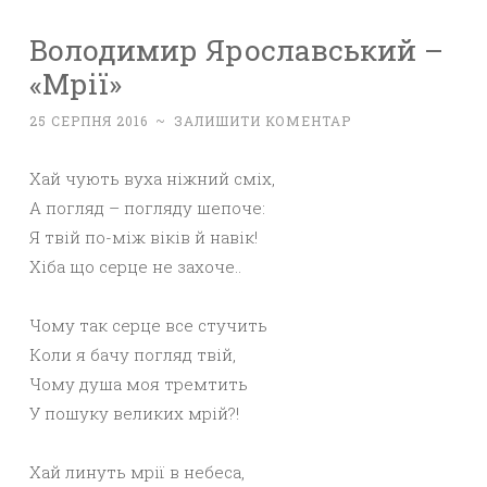
Володимир Ярославський –
«Мрії»
25 СЕРПНЯ 2016
~
ЗАЛИШИТИ КОМЕНТАР
Хай чують вуха ніжний сміх,
А погляд – погляду шепоче:
Я твій по-між віків й навік!
Хіба що серце не захоче..
Чому так серце все стучить
Коли я бачу погляд твій,
Чому душа моя тремтить
У пошуку великих мрій?!
Хай линуть мрії в небеса,