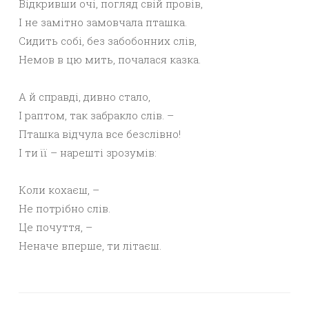
Відкривши очі, погляд свій провів,
І не замітно замовчала пташка.
Сидить собі, без забобонних слів,
Немов в цю мить, почалася казка.
А й справді, дивно стало,
І раптом, так забракло слів. –
Пташка відчула все безслівно!
І ти її – нарешті зрозумів:
Коли кохаєш, –
Не потрібно слів.
Це почуття, –
Неначе вперше, ти літаєш.