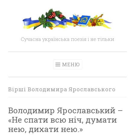
Skip
to
content
Сучасна українська поезія і не тільки
МЕНЮ
Вірші Володимира Ярославського
Володимир Ярославський –
«Не спати всю ніч, думати
нею, дихати нею.»