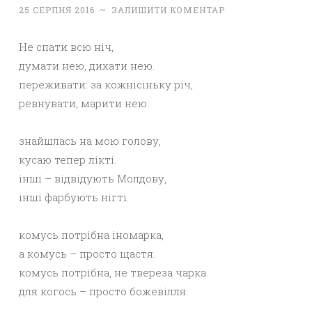
25 СЕРПНЯ 2016
~
ЗАЛИШИТИ КОМЕНТАР
Не спати всю ніч,
думати нею, дихати нею.
переживати: за кожнісіньку річ,
ревнувати, марити нею.
знайшлась на мою голову,
кусаю тепер лікті.
інші – відвідують Молдову,
інші фарбують нігті.
комусь потрібна іномарка,
а комусь – просто щастя.
комусь потрібна, не твереза чарка.
для когось – просто божевілля.