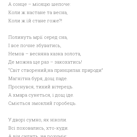
А сонце – місяцю шепоче:
Коли ж настане та весна,
Коли ж їй стане гоже?!
Полинуть мрії серед сна,
І все почне збуватись,
Немов – весняна казка золота,
Де можна ще раз – закохатись!
“Світ створений,на принципах природи”
Магнітна буря, дощ паде.
Проснувся, тихий вітерець.
А хмара сунеться, і дощ іде.
Сміється змоклий горобець.
У дворі сумно, як ніколи.
Всі поховались, хто-куди.
А він сидить, не розуміє: