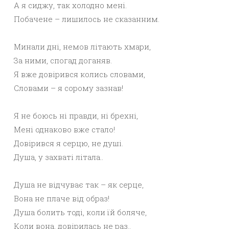
А я сиджу, так холодно мені.
Побачене – лишилось не сказанним.
Минали дні, немов літають хмари,
За ними, спогад доганяв.
Я вже довірився колись словами,
Словами – я сорому зазнав!
Я не боюсь ні правди, ні брехні,
Мені однаково вже стало!
Довірився я серцю, не душі.
Душа, у захваті літала..
Душа не відчуває так – як серце,
Вона не плаче від образ!
Душа болить тоді, коли їй боляче,
Коли вона, довірилась не раз..