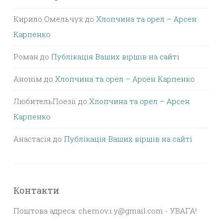
Кирило Омельчук
до
Хлопчина та орел – Арсен
Карпенко
Роман
до
Публікація Ваших віршів на сайті
Анонім
до
Хлопчина та орел – Арсен Карпенко
ЛюбительПоезії
до
Хлопчина та орел – Арсен
Карпенко
Анастасія
до
Публікація Ваших віршів на сайті
Контакти
Поштова адреса: chernov.i.y@gmail.com - УВАГА!