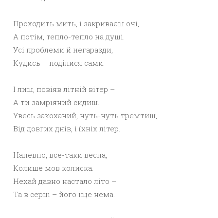
Проходить мить, і закриваєш очі,
А потім, тепло-тепло на душі.
Усі проблеми й негаразди,
Кудись – поділися сами.
І лиш, повіяв літній вітер –
А ти замріяний сидиш.
Увесь закоханий, чуть-чуть тремтиш,
Від довгих днів, і їхніх літер.
Напевно, все-таки весна,
Колише мов колиска.
Нехай давно настало літо –
Та в серці – його іще нема.