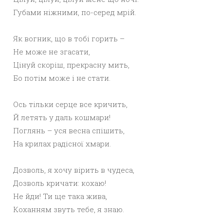
Губами ніжними, по-серед мрій.
Як вогник, що в тобі горить –
Не може не згасати,
Цінуй скоріш, прекрасну мить,
Бо потім може і не стати.
Ось тільки серце все кричить,
Й летять у даль кошмари!
Поглянь – уся весна спішить,
На крилах радісної хмари.
Дозволь, я хочу вірить в чудеса,
Дозволь кричати: кохаю!
Не йди! Ти ще така жива,
Коханням звуть тебе, я знаю.