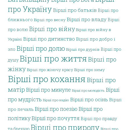
про Україну
Вірші про батьків
Вірші про
Вірші про владу
ближнього
Вірші
Вірші про весну
Вірші про війну
про волю
Вірші про війну в
Вірші про дитинство
Вірші про добро і
Україні
Вірші про долю
зло
Вірші про
Вірші про дурнів
Вірші про життя
Вірші про
душу
жінку
Вірші про жіночу красу
Вірші про зиму
Вірші про кохання
Вірші про
матір
Вірші про минуле
Вірші
Вірші про молодість
про мудрість
Вірші про осінь
Вірші
Вірші про надію
Вірші про поезію
Вірші про
про печаль
політику
Вірші про почуття
Вірші про правду
Вірші про природу
та брехню
Вірші про