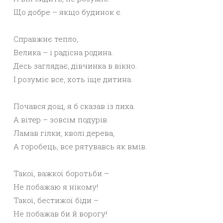
Що добре – якщо будинок є.
Справжнє тепло,
Велика – і радісна родина.
Десь заглядає, дівчинка в вікно.
І розуміє все, хоть іще дитина.
Почався дощ, я б сказав із лиха.
А вітер – зовсім подурів.
Ламав гілки, кволі дерева,
А горобець, все рятувавсь як вмів.
Такої, важкої боротьби –
Не побажаю я нікому!
Такої, бестижої біди –
Не побажав би й ворогу!