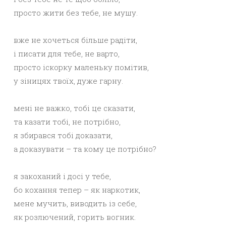
просто жити без тебе, не мушу.
вже не хочеться більше радіти,
і писати для тебе, не варто,
просто іскорку маленьку помітив,
у зіницях твоїх, дуже гарну.
мені не важко, тобі це сказати,
та казати тобі, не потрібно,
я збирався тобі доказати,
а доказувати – та кому це потрібно?
я закоханий і досі у тебе,
бо кохання тепер – як наркотик,
мене мучить, виводить із себе,
як розлючений, горить вогник.