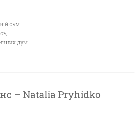
ній сум,
сь,
ичних дум.
с – Natalia Pryhidko