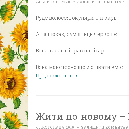
24 БЕРЕЗНЯ 2020
~
ЗАЛИШИТИ КОМЕНТАР
Руде волосся, окуляри, очі карі.
А на щоках, рум’янець червоніє .
Вона талант, і грає на гітарі,
Вона майстерно ще й співати вміє.
Продовження
→
Жити по-новому – N
4 ЛИСТОПАДА 2019
~
ЗАЛИШИТИ КОМЕНТАР