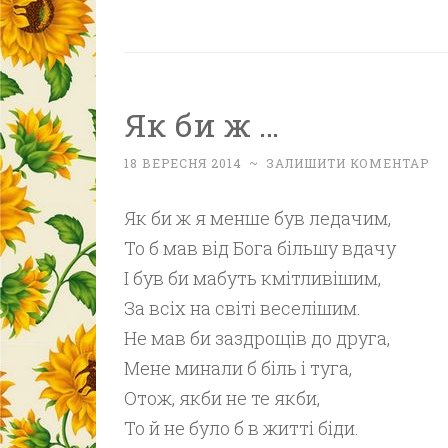
Як би ж …
18 ВЕРЕСНЯ 2014
~
ЗАЛИШИТИ КОМЕНТАР
Як би ж я менше був ледачим,
То б мав від Бога більшу вдачу
І був би мабуть кмітливішим,
За всіх на світі веселішим.
Не мав би заздрощів до друга,
Мене минали б біль і туга,
Отож, якби не те якби,
То й не було б в житті біди.