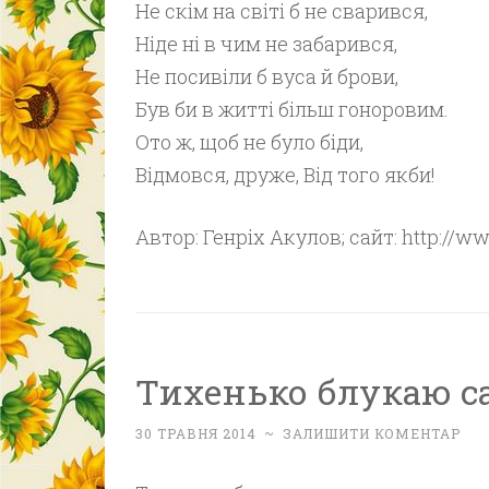
Не скім на світі б не сварився,
Ніде ні в чим не забарився,
Не посивіли б вуса й брови,
Був би в житті більш гоноровим.
Ото ж, щоб не було біди,
Відмовся, друже, Від того якби!
Автор: Генріх Акулов; сайт: http://w
Тихенько блукаю с
30 ТРАВНЯ 2014
~
ЗАЛИШИТИ КОМЕНТАР