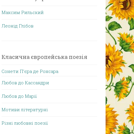
Максим Рильский
Леонід Глібов
Класична європейська поезія
Сонети П’єра де Ронсара
Любов до Кассандри
Любов до Марії
Мотиви літературні
Різні любовні поезії