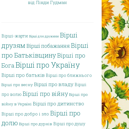
від Лінди Гудман
Вірші
Вірші-жарти
Вірші для дружини
друзям
Вірші
Вірші побажання
про Батьківщину
Вірші про
Вірші про Україну
Бога
Вірші про батьків
Вірші про ближнього
Вірші про владу
Вірші
Вірші про весну
Вірші про війну
про волю
Вірші про
Вірші про дитинство
війну в Україні
Вірші про
Вірші про добро і зло
долю
Вірші про душу
Вірші про дурнів