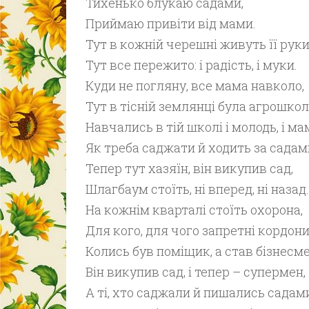
Тихенько блукаю садами,
Приймаю привіти від мами.
Тут в кожній черешні живуть її руки
Тут все пережито: і радість, і муки.
Куди не погляну, все мама навколо,
Тут в тісній землянці була агрошкол
Навчались в тій школі і молодь, і ма
Як треба саджати й ходить за садам
Тепер тут хазяїн, він викупив сад,
Шлагбаум стоїть, ні вперед, ні назад.
На кожнім кварталі стоїть охорона,
Для кого, для чого запретні кордон
Колись був поміщик, а став бізнесме
Він викупив сад, і тепер – супермен,
А ті, хто саджали й пишались садами