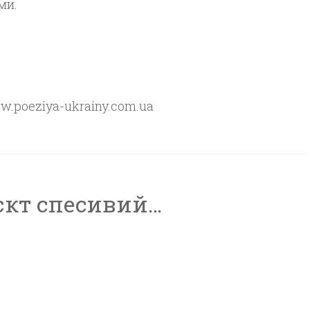
ми.
ww.poeziya-ukrainy.com.uа
єкт спесивий…