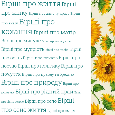
Вірші про життя
Вірші
про жінку
Вірші про жіночу красу
Вірші
Вірші про
про зиму
кохання
Вірші про матір
Вірші про минуле
Вірші про молодість
Вірші про мудрість
Вірші
Вірші про надію
Вірші про
про осінь
Вірші про печаль
поезію
Вірші про політику
Вірші про
почуття
Вірші про правду та брехню
Вірші про природу
Вірші про
Вірші про рідний край
розлуку
Вірші
Вірші
Вірші про село
про рідну землю
про сенс життя
Вірші про смерть