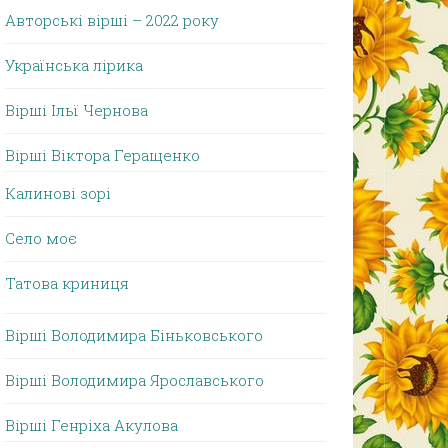
Авторські вірші – 2022 року
Українська лірика
Вірші Ільї Чернова
Вірші Віктора Геращенко
Калинові зорі
Село моє
Татова криниця
Вірші Володимира Біньковського
Вірші Володимира Ярославського
Вірші Генріха Акулова