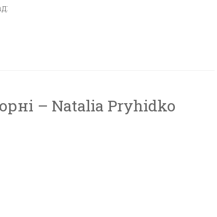
д:
рні – Natalia Pryhidko