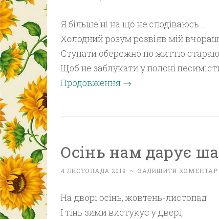
Я більше ні на що не сподіваюсь…
Холодний розум розвіяв мій вчораш
Ступати обережно по життю стараю
Щоб не заблукати у полоні песиміст
Продовження
→
Осінь нам дарує шан
4 ЛИСТОПАДА 2019
~
ЗАЛИШИТИ КОМЕНТАР
На дворі осінь, жовтень-листопад
І тінь зими вистукує у двері,