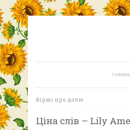
Skip
to
content
ГОЛОВН
Вірші про долю
Ціна слів – Lily Ame