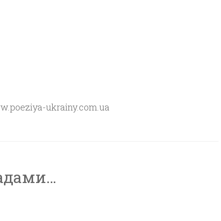
ww.poeziya-ukrainy.com.uа
адами…