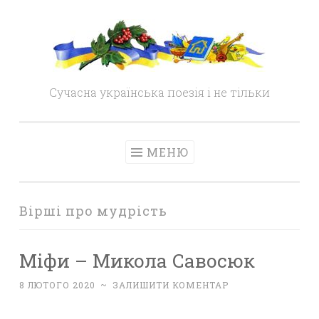
Skip
to
content
Сучасна українська поезія і не тільки
МЕНЮ
Вірші про мудрість
Міфи – Микола Савосюк
8 ЛЮТОГО 2020
~
ЗАЛИШИТИ КОМЕНТАР