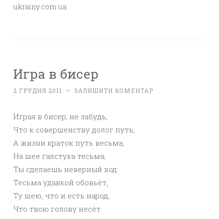
ukrainy.com.uа
Игра в бисер
2 ГРУДНЯ 2011
~
ЗАЛИШИТИ КОМЕНТАР
Играя в бисер, не забудь,
Что к совершенству долог путь,
А жизни краток путь весьма,
На шее галстука тесьма;
Ты сделаешь неверный ход:
Тесьма удавкой обовьёт,
Ту шею, что и есть народ,
Что твою голову несёт.