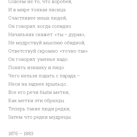
Совсем не то, что воробей,
И в мире тонкая лисица
Счастливее иных людей,
Он говорил: когда солидно
Начальник скажет: «ты – дурак»,
Не мудрствуй мыслию обидной,
Ответствуй скромно: «точно так».
Он говорил: уменье надо
Понять изнанку и лицо:
Чего нельзя подать с парада –
Неси на заднее крыльцо…
Все его речи были метки,
Как метки эти образцы.
Теперь такие люди редки,
Затем что редки мудрецы.
1876 – 1883