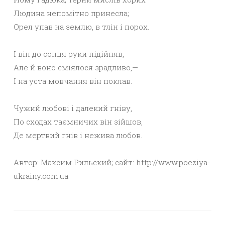
Людина непомітно принесла;
Орел упав на землю, в тлін і порох.
І він до сонця руки підійняв,
Але й воно сміялося зрадливо,—
І на уста мовчання він поклав.
Чужий любові і далекий гніву,
По сходах таємничих він зійшов,
Де мертвий гнів і нежива любов.
Автор: Максим Рильский; сайт: http://www.poeziya-
ukrainy.com.ua