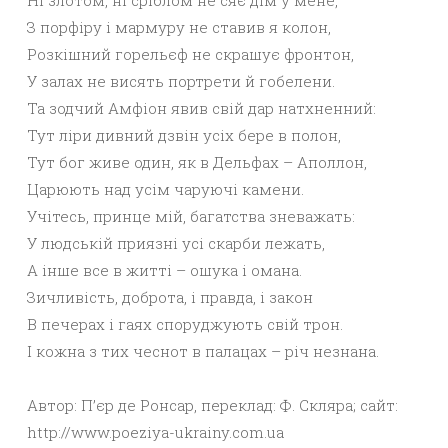
Ні злотом, ні сріблом не сяє дім у мене,
З порфіру і мармуру не ставив я колон,
Розкішний горельєф не скрашує фронтон,
У залах не висять портрети й гобелени.
Та зодчий Амфіон явив свій дар натхненний:
Тут ліри дивний дзвін усіх бере в полон,
Тут бог живе один, як в Дельфах – Аполлон,
Царюють над усім чаруючі камени.
Учітесь, принце мій, багатства зневажать:
У людській приязні усі скарби лежать,
А інше все в житті – ошука і омана.
Зичливість, доброта, і правда, і закон
В печерах і гаях споруджують свій трон.
І кожна з тих чеснот в палацах – річ незнана.
Автор: П’єр де Ронсар, переклад: Ф. Скляра; сайт:
http://www.poeziya-ukrainy.com.ua