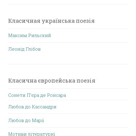
Класичная українська поезія
Максим Рильский
Леонід Глібов
Класична європейська поезія
Сонети П’єра де Ронсара
Любов до Кассандри
Любов до Марії
Мотиви літературні