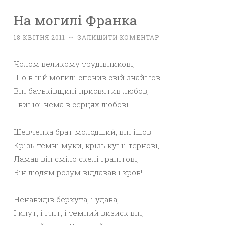
На могилі Франка
18 КВІТНЯ 2011
~
ЗАЛИШИТИ КОМЕНТАР
Чолом великому трудівникові,
Що в цій могилі спочив свій знайшов!
Він батьківщині присвятив любов,
І вищої нема в серцях любові.
Шевченка брат молодший, він ішов
Крізь темні муки, крізь кущі тернові,
Ламав він сміло скелі гранітові,
Він людям розум віддавав і кров!
Ненавидів беркута, і удава,
І кнут, і гніт, і темний визиск він, –