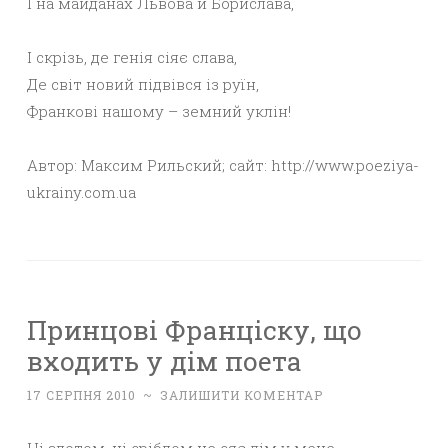
І на майданах Львова й Борислава,
І скрізь, де генія сіяє слава,
Де світ новий підвівся із руїн,
Франкові нашому – земний уклін!
Автор: Максим Рильский; сайт: http://www.poeziya-
ukrainy.com.ua
Принцові Франціску, що
входить у дім поета
17 СЕРПНЯ 2010
~
ЗАЛИШИТИ КОМЕНТАР