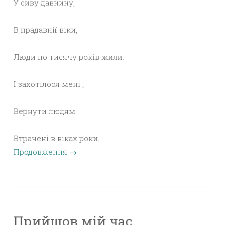
У сиву давнину,
В прадавнії віки,
Люди по тисячу років жили.
І захотілося мені ,
Вернути людям
Втрачені в віках роки.
Продовження
→
Прийшов мій час