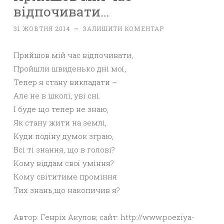
відпочивати…
31 ЖОВТНЯ 2014
~
ЗАЛИШИТИ КОМЕНТАР
Прийшов мій час відпочивати,
Пройшли швиденько дні мої,
Тепер я стану викладати –
Але не в школі, уві сні.
І буде що тепер не знаю,
Як стану жити на землі,
Куди подіну думок зграю,
Всі ті знання, що в голові?
Кому віддам свої уміння?
Кому світитиме проміння
Тих знань,що накопичив я?
Автор: Генріх Акулов; сайт: http://www.poeziya-