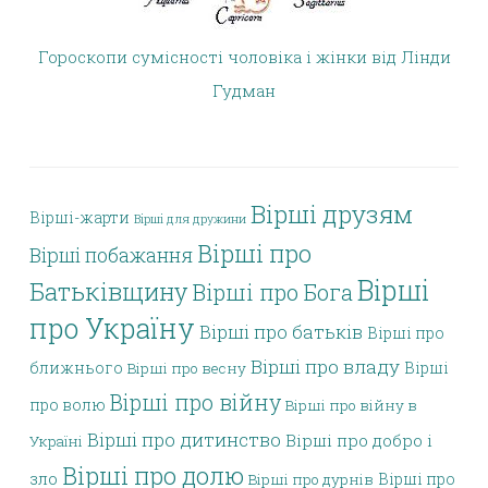
Гороскопи сумісності чоловіка і жінки від Лінди
Гудман
Вірші друзям
Вірші-жарти
Вірші для дружини
Вірші про
Вірші побажання
Вірші
Батьківщину
Вірші про Бога
про Україну
Вірші про батьків
Вірші про
Вірші про владу
ближнього
Вірші
Вірші про весну
Вірші про війну
про волю
Вірші про війну в
Вірші про дитинство
Вірші про добро і
Україні
Вірші про долю
зло
Вірші про
Вірші про дурнів