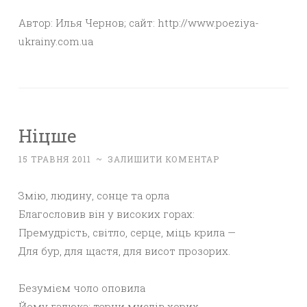
Автор: Илья Чернов; сайт: http://www.poeziya-
ukrainy.com.ua
Ніцше
15 ТРАВНЯ 2011
~
ЗАЛИШИТИ КОМЕНТАР
Змію, людину, сонце та орла
Благословив він у високих горах:
Премудрість, світло, серце, міць крила —
Для бур, для щастя, для висот прозорих.
Безумієм чоло оповила
Йому гадюка; терни мислів хорих