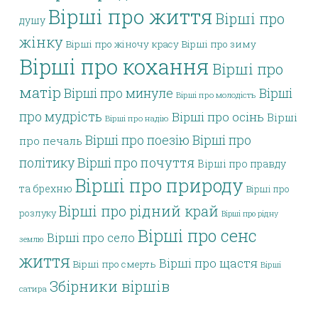
Вірші про життя
Вірші про
душу
жінку
Вірші про жіночу красу
Вірші про зиму
Вірші про кохання
Вірші про
матір
Вірші про минуле
Вірші
Вірші про молодість
про мудрість
Вірші про осінь
Вірші
Вірші про надію
Вірші про поезію
Вірші про
про печаль
політику
Вірші про почуття
Вірші про правду
Вірші про природу
та брехню
Вірші про
Вірші про рідний край
розлуку
Вірші про рідну
Вірші про сенс
Вірші про село
землю
життя
Вірші про щастя
Вірші про смерть
Вірші
Збірники віршів
сатира