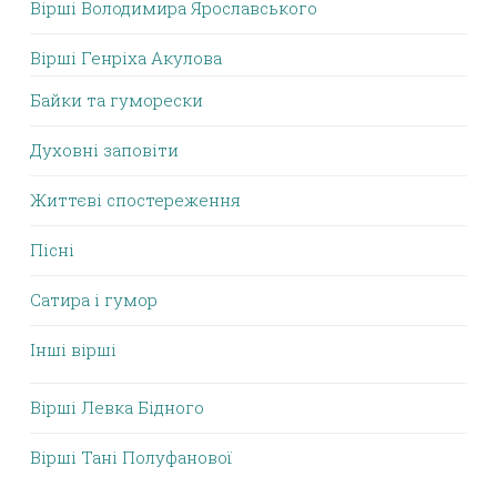
Вірші Володимира Ярославського
Вірші Генріха Акулова
Байки та гуморески
Духовні заповіти
Життєві спостереження
Пісні
Сатира і гумор
Інші вірші
Вірші Левка Бідного
Вірші Тані Полуфанової