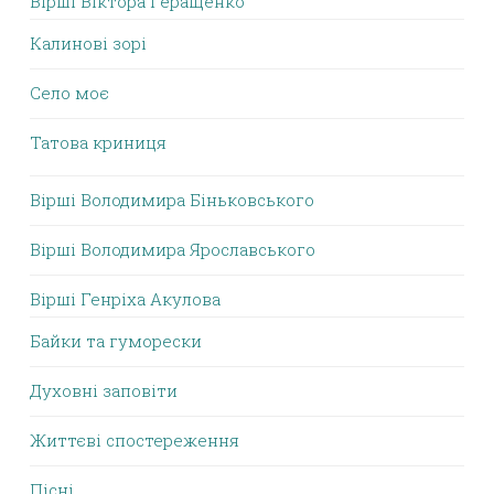
Вірші Віктора Геращенко
Калинові зорі
Село моє
Татова криниця
Вірші Володимира Біньковського
Вірші Володимира Ярославського
Вірші Генріха Акулова
Байки та гуморески
Духовні заповіти
Життєві спостереження
Пісні