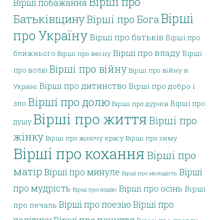
Вірші про
Вірші побажання
Вірші
Батьківщину
Вірші про Бога
про Україну
Вірші про батьків
Вірші про
Вірші про владу
ближнього
Вірші
Вірші про весну
Вірші про війну
про волю
Вірші про війну в
Вірші про дитинство
Вірші про добро і
Україні
Вірші про долю
зло
Вірші про
Вірші про дурнів
Вірші про життя
Вірші про
душу
жінку
Вірші про жіночу красу
Вірші про зиму
Вірші про кохання
Вірші про
матір
Вірші про минуле
Вірші
Вірші про молодість
про мудрість
Вірші про осінь
Вірші
Вірші про надію
Вірші про поезію
Вірші про
про печаль