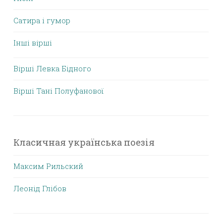
Сатира і гумор
Інші вірші
Вірші Левка Бідного
Вірші Тані Полуфанової
Класичная українська поезія
Максим Рильский
Леонід Глібов