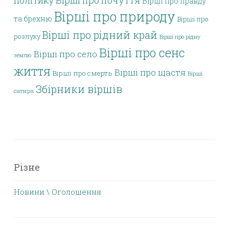
політику
Вірші про почуття
Вірші про правду
Вірші про природу
та брехню
Вірші про
Вірші про рідний край
розлуку
Вірші про рідну
Вірші про сенс
Вірші про село
землю
життя
Вірші про щастя
Вірші про смерть
Вірші
Збірники віршів
сатира
Різне
Новини \ Оголошення