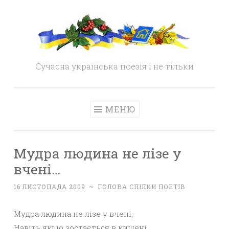
Skip
to
content
Сучасна українська поезія і не тільки
МЕНЮ
Мудра людина не лізе у
вчені…
16 ЛИСТОПАДА 2009
~
ГОЛОВА СПІЛКИ ПОЕТІВ
Мудра людина не лізе у вчені,
Навіть якщо зостається в кишені