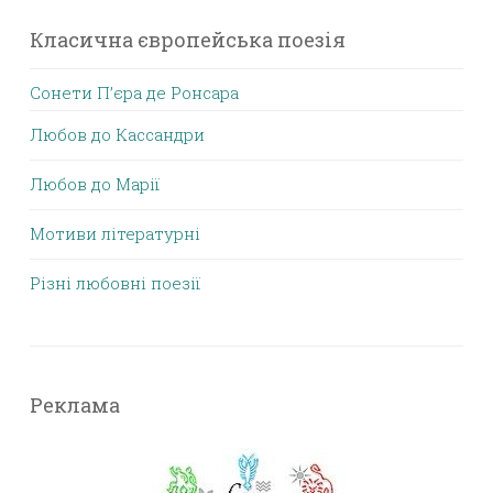
Класична європейська поезія
Сонети П’єра де Ронсара
Любов до Кассандри
Любов до Марії
Мотиви літературні
Різні любовні поезії
Реклама