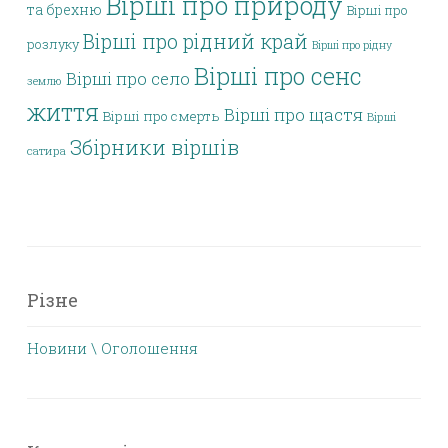
Вірші про природу
та брехню
Вірші про
Вірші про рідний край
розлуку
Вірші про рідну
Вірші про сенс
Вірші про село
землю
життя
Вірші про щастя
Вірші про смерть
Вірші
Збірники віршів
сатира
Різне
Новини \ Оголошення