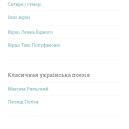
Сатира і гумор
Інші вірші
Вірші Левка Бідного
Вірші Тані Полуфанової
Класичная українська поезія
Максим Рильский
Леонід Глібов