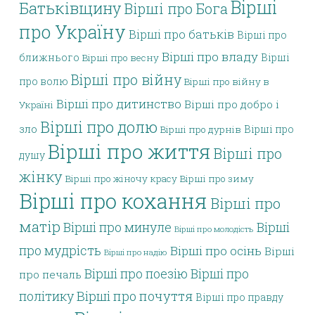
Вірші
Батьківщину
Вірші про Бога
про Україну
Вірші про батьків
Вірші про
Вірші про владу
ближнього
Вірші
Вірші про весну
Вірші про війну
про волю
Вірші про війну в
Вірші про дитинство
Вірші про добро і
Україні
Вірші про долю
зло
Вірші про
Вірші про дурнів
Вірші про життя
Вірші про
душу
жінку
Вірші про жіночу красу
Вірші про зиму
Вірші про кохання
Вірші про
матір
Вірші про минуле
Вірші
Вірші про молодість
про мудрість
Вірші про осінь
Вірші
Вірші про надію
Вірші про поезію
Вірші про
про печаль
політику
Вірші про почуття
Вірші про правду