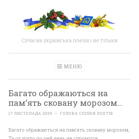
Skip
to
content
Сучасна українська поезія і не тільки
МЕНЮ
Багато ображаються на
пам’ять сковану морозом…
17 ЛИСТОПАДА 2009
~
ГОЛОВА СПІЛКИ ПОЕТІВ
Багато ображаються на пам’ять сковану морозом,
Та от ніхто по цей день не спромігся,