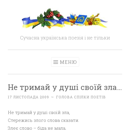
Skip
to
content
Сучасна українська поезія і не тільки
МЕНЮ
Не тримай у душі своїй зла…
17 ЛИСТОПАДА 2009
~
ГОЛОВА СПІЛКИ ПОЕТІВ
Не тримай у душі своїй зла,
Стережись злого слова сказати.
Злеє слово – біда не мала,