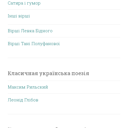
Сатира і гумор
Інші вірші
Вірші Левка Бідного
Вірші Тані Полуфанової
Класичная українська поезія
Максим Рильский
Леонід Глібов