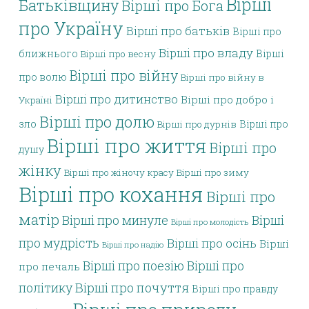
Вірші
Батьківщину
Вірші про Бога
про Україну
Вірші про батьків
Вірші про
Вірші про владу
ближнього
Вірші
Вірші про весну
Вірші про війну
про волю
Вірші про війну в
Вірші про дитинство
Вірші про добро і
Україні
Вірші про долю
зло
Вірші про
Вірші про дурнів
Вірші про життя
Вірші про
душу
жінку
Вірші про жіночу красу
Вірші про зиму
Вірші про кохання
Вірші про
матір
Вірші про минуле
Вірші
Вірші про молодість
про мудрість
Вірші про осінь
Вірші
Вірші про надію
Вірші про поезію
Вірші про
про печаль
політику
Вірші про почуття
Вірші про правду