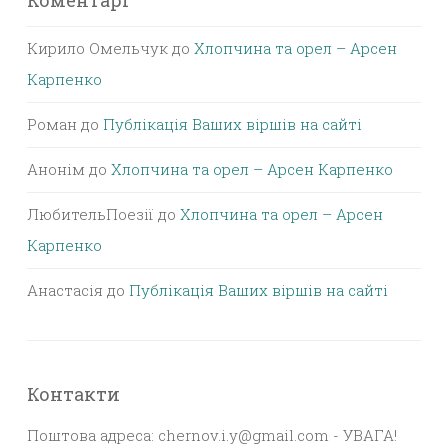
Коментарі
Кирило Омельчук
до
Хлопчина та орел – Арсен
Карпенко
Роман
до
Публікація Ваших віршів на сайті
Анонім
до
Хлопчина та орел – Арсен Карпенко
ЛюбительПоезії
до
Хлопчина та орел – Арсен
Карпенко
Анастасія
до
Публікація Ваших віршів на сайті
Контакти
Поштова адреса: chernov.i.y@gmail.com - УВАГА!