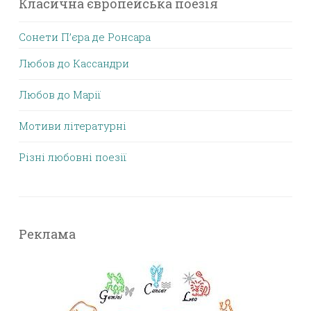
Класична європейська поезія
Сонети П’єра де Ронсара
Любов до Кассандри
Любов до Марії
Мотиви літературні
Різні любовні поезії
Реклама