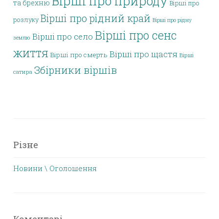
Вірші про природу
та брехню
Вірші про
Вірші про рідний край
розлуку
Вірші про рідну
Вірші про сенс
Вірші про село
землю
життя
Вірші про щастя
Вірші про смерть
Вірші
Збірники віршів
сатира
Різне
Новини \ Оголошення