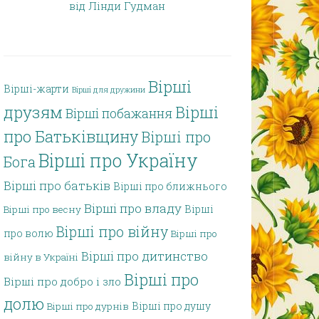
від Лінди Гудман
Вірші
Вірші-жарти
Вірші для дружини
друзям
Вірші
Вірші побажання
про Батьківщину
Вірші про
Вірші про Україну
Бога
Вірші про батьків
Вірші про ближнього
Вірші про владу
Вірші
Вірші про весну
Вірші про війну
про волю
Вірші про
Вірші про дитинство
війну в Україні
Вірші про
Вірші про добро і зло
долю
Вірші про душу
Вірші про дурнів