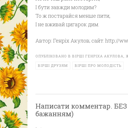
І бути завжди молодим?
То ж постарайся менше пити,
І не вживай цигарок дим.
Автор: Генріх Акулов; сайт: http://w
ОПУБЛІКОВАНО В
ВІРШІ ГЕНРІХА АКУЛОВА
,
ВІРШІ ДРУЗЯМ
ВІРШІ ПРО МОЛОДІСТЬ
Написати комментар. БЕЗ Р
бажанням)