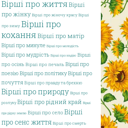
Вірші про життя
Вірші
про жінку
Вірші про жіночу красу
Вірші
Вірші про
про зиму
кохання
Вірші про матір
Вірші про минуле
Вірші про молодість
Вірші про мудрість
Вірші
Вірші про надію
Вірші про
про осінь
Вірші про печаль
поезію
Вірші про політику
Вірші про
почуття
Вірші про правду та брехню
Вірші про природу
Вірші про
Вірші про рідний край
розлуку
Вірші
Вірші
Вірші про село
про рідну землю
про сенс життя
Вірші про смерть