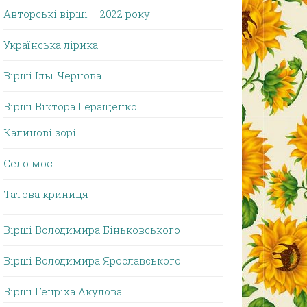
Авторські вірші – 2022 року
Українська лірика
Вірші Ільї Чернова
Вірші Віктора Геращенко
Калинові зорі
Село моє
Татова криниця
Вірші Володимира Біньковського
Вірші Володимира Ярославського
Вірші Генріха Акулова