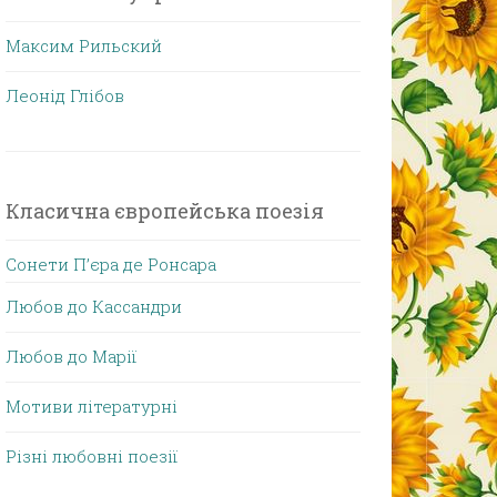
Максим Рильский
Леонід Глібов
Класична європейська поезія
Сонети П’єра де Ронсара
Любов до Кассандри
Любов до Марії
Мотиви літературні
Різні любовні поезії