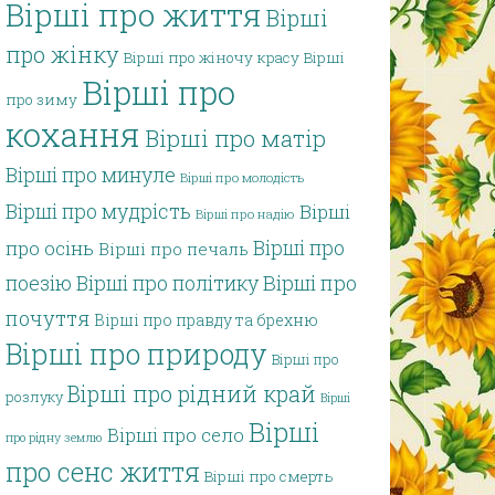
Вірші про життя
Вірші
про жінку
Вірші про жіночу красу
Вірші
Вірші про
про зиму
кохання
Вірші про матір
Вірші про минуле
Вірші про молодість
Вірші про мудрість
Вірші
Вірші про надію
Вірші про
про осінь
Вірші про печаль
поезію
Вірші про політику
Вірші про
почуття
Вірші про правду та брехню
Вірші про природу
Вірші про
Вірші про рідний край
розлуку
Вірші
Вірші
Вірші про село
про рідну землю
про сенс життя
Вірші про смерть