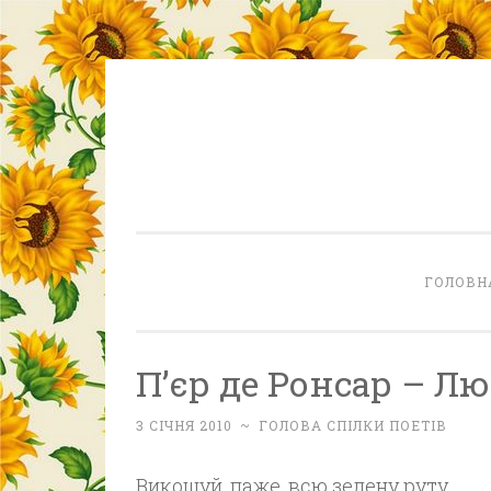
Skip
to
content
ГОЛОВН
П’єр де Ронсар – Л
3 СІЧНЯ 2010
~
ГОЛОВА СПІЛКИ ПОЕТІВ
Викошуй, паже, всю зелену руту,