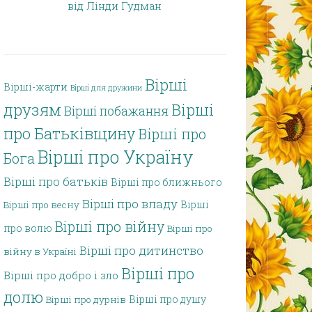
від Лінди Гудман
Вірші
Вірші-жарти
Вірші для дружини
друзям
Вірші
Вірші побажання
про Батьківщину
Вірші про
Вірші про Україну
Бога
Вірші про батьків
Вірші про ближнього
Вірші про владу
Вірші
Вірші про весну
Вірші про війну
про волю
Вірші про
Вірші про дитинство
війну в Україні
Вірші про
Вірші про добро і зло
долю
Вірші про душу
Вірші про дурнів