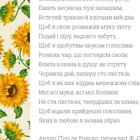
Емаль весни на лузі запашнім,
Встеляй травою й квітами мій дім,
Щоб я свою розважив муку люту.
Подай і ліру, надовго забуту,
Щоб я здобутим звуком голосним
Розвіяв чар, що поглядом своїм
Влила кохана в душу, як отруту.
Чорнила дай, паперу сто листків,
Щоб я на них віддав мережжям слів
Мої всі муки, всі мої боління;
На ста листках, твердіших за алмаз,
Щоб відали прийдешні покоління,
Яких в любові я зазнав образ.
Автор: П’єр де Ронсар, переклад: Ф. 