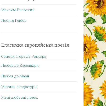
Максим Рильский
Леонід Глібов
Класична європейська поезія
Сонети П’єра де Ронсара
Любов до Кассандри
Любов до Марії
Мотиви літературні
Різні любовні поезії