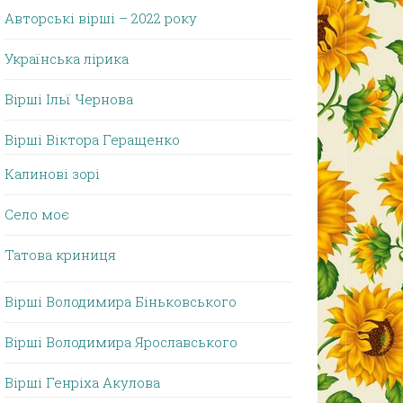
Авторські вірші – 2022 року
Українська лірика
Вірші Ільї Чернова
Вірші Віктора Геращенко
Калинові зорі
Село моє
Татова криниця
Вірші Володимира Біньковського
Вірші Володимира Ярославського
Вірші Генріха Акулова