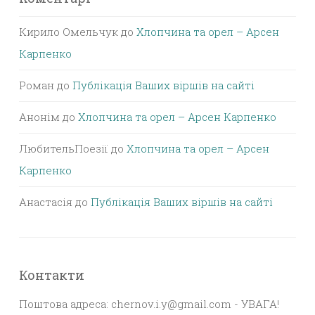
Кирило Омельчук
до
Хлопчина та орел – Арсен
Карпенко
Роман
до
Публікація Ваших віршів на сайті
Анонім
до
Хлопчина та орел – Арсен Карпенко
ЛюбительПоезії
до
Хлопчина та орел – Арсен
Карпенко
Анастасія
до
Публікація Ваших віршів на сайті
Контакти
Поштова адреса: chernov.i.y@gmail.com - УВАГА!