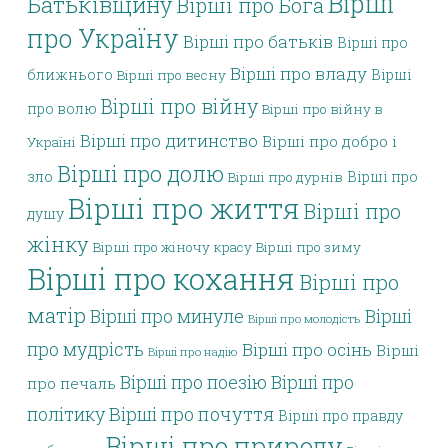
Вірші
Батьківщину
Вірші про Бога
про Україну
Вірші про батьків
Вірші про
Вірші про владу
ближнього
Вірші
Вірші про весну
Вірші про війну
про волю
Вірші про війну в
Вірші про дитинство
Вірші про добро і
Україні
Вірші про долю
зло
Вірші про
Вірші про дурнів
Вірші про життя
Вірші про
душу
жінку
Вірші про жіночу красу
Вірші про зиму
Вірші про кохання
Вірші про
матір
Вірші про минуле
Вірші
Вірші про молодість
про мудрість
Вірші про осінь
Вірші
Вірші про надію
Вірші про поезію
Вірші про
про печаль
політику
Вірші про почуття
Вірші про правду
Вірші про природу