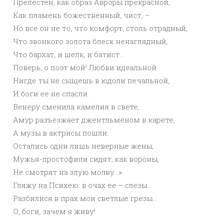
Прелестен, как образ Авроры прекрасной,
Как пламень божественный, чист, –
Но все он не то, что комфорт, столь отрадный,
Что звонкого золота блеск ненаглядный,
Что бархат, и шелк, и батист…
Поверь, о поэт мой! Любви идеальной
Нигде ты не сыщешь в юдоли печальной,
И боги ее не спасли.
Венеру сменила камелия в свете,
Амур разъезжает джентльменом в карете,
А музы в актрисы пошли.
Остались одни лишь неверные жены;
Мужья-простофили сидят, как вороны,
Не смотрят на злую молву…»
Гляжу на Психею: в очах ее – слезы…
Разбилися в прах мои светлые грезы…
О, боги, зачем я живу!