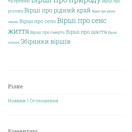
та брехню
Вірші про
Вірші про рідний край
розлуку
Вірші про рідну
Вірші про сенс
Вірші про село
землю
життя
Вірші про щастя
Вірші про смерть
Вірші
Збірники віршів
сатира
Різне
Новини \ Оголошення
Коментарі