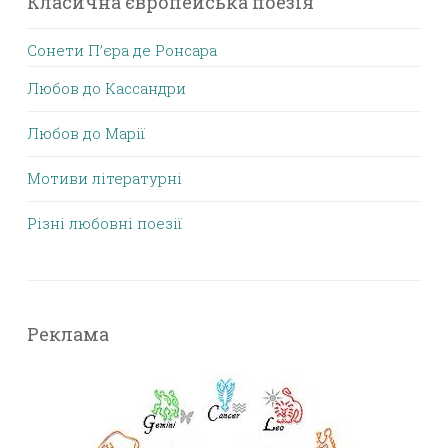
Класична європейська поезія
Сонети П’єра де Ронсара
Любов до Кассандри
Любов до Марії
Мотиви літературні
Різні любовні поезії
Реклама