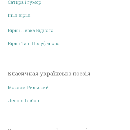
Сатира і гумор
Інші вірші
Вірші Левка Бідного
Вірші Тані Полуфанової
Класичная українська поезія
Максим Рильский
Леонід Глібов