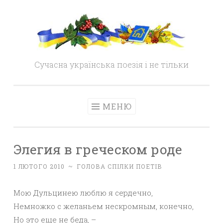
Skip
to
content
Сучасна українська поезія і не тільки
МЕНЮ
Элегия в греческом роде
1 ЛЮТОГО 2010
~
ГОЛОВА СПІЛКИ ПОЕТІВ
Мою Дульцинею люблю я сердечно,
Немножко с желаньем нескромным, конечно,
Но это еще не беда, –