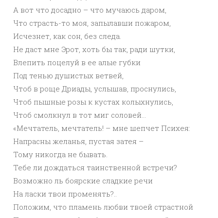
А вот что досадно – что мучаюсь даром,
Что страсть-то моя, запылавши пожаром,
Исчезнет, как сон, без следа.
Не даст мне Эрот, хоть бы так, ради шутки,
Влепить поцелуй в ее алые губки
Под тенью душистых ветвей,
Чтоб в роще Дриады, услышав, проснулись,
Чтоб пышные розы к кустах колыхнулись,
Чтоб смолкнул в тот миг соловей…
«Мечтатель, мечтатель! – мне шепчет Психея:
Напрасны желанья, пустая затея –
Тому никогда не бывать.
Тебе ли дождаться таинственной встречи?
Возможно ль боярские сладкие речи
На ласки твои променять?..
Положим, что пламень любви твоей страстной