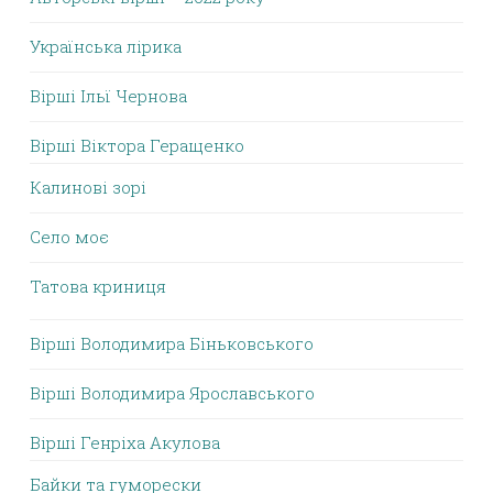
Українська лірика
Вірші Ільї Чернова
Вірші Віктора Геращенко
Калинові зорі
Село моє
Татова криниця
Вірші Володимира Біньковського
Вірші Володимира Ярославського
Вірші Генріха Акулова
Байки та гуморески