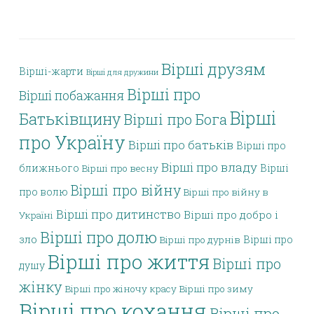
Вірші друзям
Вірші-жарти
Вірші для дружини
Вірші про
Вірші побажання
Вірші
Батьківщину
Вірші про Бога
про Україну
Вірші про батьків
Вірші про
Вірші про владу
ближнього
Вірші
Вірші про весну
Вірші про війну
про волю
Вірші про війну в
Вірші про дитинство
Вірші про добро і
Україні
Вірші про долю
зло
Вірші про
Вірші про дурнів
Вірші про життя
Вірші про
душу
жінку
Вірші про жіночу красу
Вірші про зиму
Вірші про кохання
Вірші про