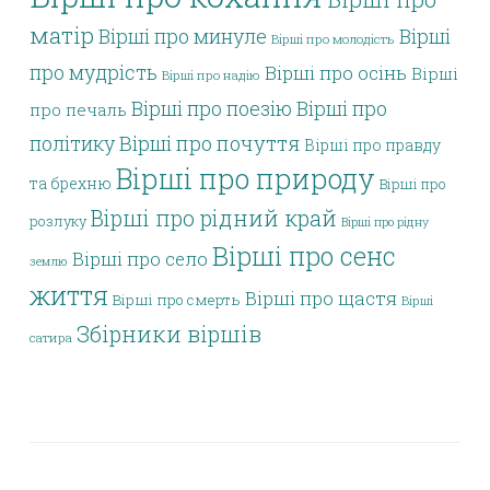
матір
Вірші про минуле
Вірші
Вірші про молодість
про мудрість
Вірші про осінь
Вірші
Вірші про надію
Вірші про поезію
Вірші про
про печаль
політику
Вірші про почуття
Вірші про правду
Вірші про природу
та брехню
Вірші про
Вірші про рідний край
розлуку
Вірші про рідну
Вірші про сенс
Вірші про село
землю
життя
Вірші про щастя
Вірші про смерть
Вірші
Збірники віршів
сатира