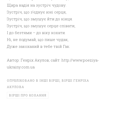
Щира надія на зустріч чудову.
Зустріч, що з’єднує юні серця,
Зустріч, що змушує йти до кінця.
Зустріч, що змушує серце співати,
І до безтями – до віку кохати.
Ні, не подумай, що пише чудак,
Дуже закоханий в тебе твій Гак.
Автор: Генріх Акулов; сайт: http://www.poeziya-
ukrainy.com.ua
ОПУБЛІКОВАНО В
ІНШІ ВІРШІ
,
ВІРШІ ГЕНРІХА
АКУЛОВА
ВІРШІ ПРО КОХАННЯ