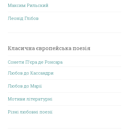
Максим Рильский
Леонід Глібов
Класична європейська поезія
Сонети П’єра де Ронсара
Любов до Кассандри
Любов до Марії
Мотиви літературні
Різні любовні поезії