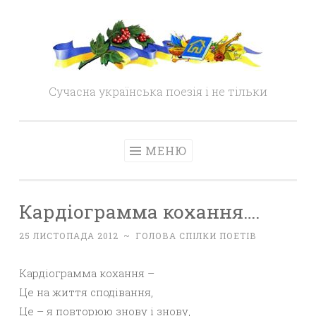
Skip
to
content
Сучасна українська поезія і не тільки
МЕНЮ
Кардіограмма кохання….
25 ЛИСТОПАДА 2012
~
ГОЛОВА СПІЛКИ ПОЕТІВ
Кардіограмма кохання –
Це на життя сподівання,
Це – я повторюю знову і знову,