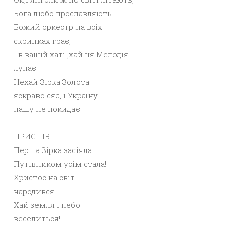
Бога любо прославляють.
Божий оркестр на всіх
скрипках грає,
І в вашій хаті ,хай ця Мелодія
лунає!
Нехай Зірка Золота
яскраво сяє, і Україну
нашу не покидає!
ПРИСПІВ
Перша Зірка засіяла
Путівником усім стала!
Христос на світ
народився!
Хай земля і небо
веселиться!