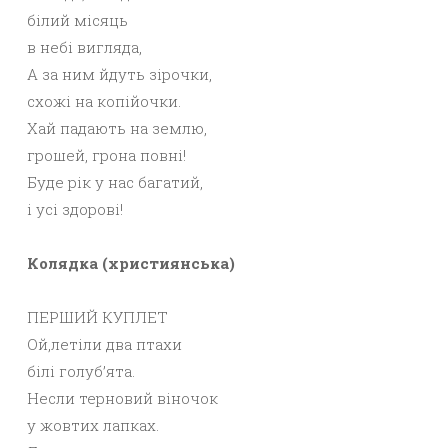
білий місяць
в небі вигляда,
А за ним йдуть зірочки,
схожі на копійочки.
Хай падають на землю,
грошей, грона повні!
Буде рік у нас багатий,
і усі здорові!
Колядка (християнська)
ПЕРШИЙ КУПЛЕТ
Ой,летіли два птахи
білі голуб’ята.
Несли терновий віночок
у жовтих лапках.