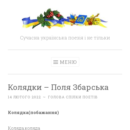
Skip
to
content
Сучасна українська поезія і не тільки
МЕНЮ
Колядки – Поля Збарська
14 ЛЮТОГО 2022
~
ГОЛОВА СПІЛКИ ПОЕТІВ
Колядка(побажання)
Коляда,коляда