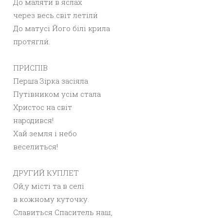
До маляти в яслах
через весь світ летіли́
До матусі Його білі крила
протягли́.
ПРИСПІВ
Перша Зірка засіяла
Путівником усім стала
Христос на світ
народився!
Хай земля і небо
веселиться!
ДРУГИЙ КУПЛЕТ
Ой,у місті та в селі
в кожному куточку.
Славиться Спаситель наш,