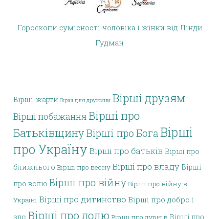
Гороскопи сумісності чоловіка і жінки від Лінди
Гудман
Вірші друзям
Вірші-жарти
Вірші для дружини
Вірші про
Вірші побажання
Вірші
Батьківщину
Вірші про Бога
про Україну
Вірші про батьків
Вірші про
Вірші про владу
ближнього
Вірші
Вірші про весну
Вірші про війну
про волю
Вірші про війну в
Вірші про дитинство
Вірші про добро і
Україні
Вірші про долю
зло
Вірші про
Вірші про дурнів