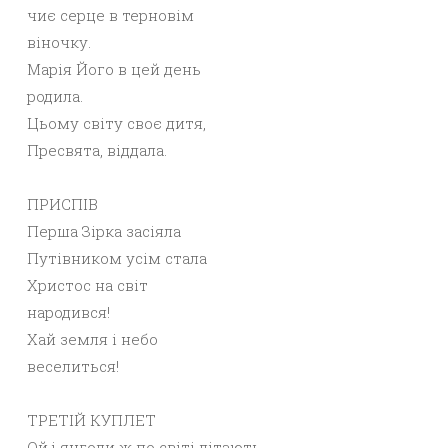
чиє серце в терновім
віночку.
Марія Його в цей день
родила.
Цьому світу своє дитя,
Пресвята, віддала.
ПРИСПІВ
Перша Зірка засіяла
Путівником усім стала
Христос на світ
народився!
Хай земля і небо
веселиться!
ТРЕТІЙ КУПЛЕТ
Ой,і янголи ж по світі літають,