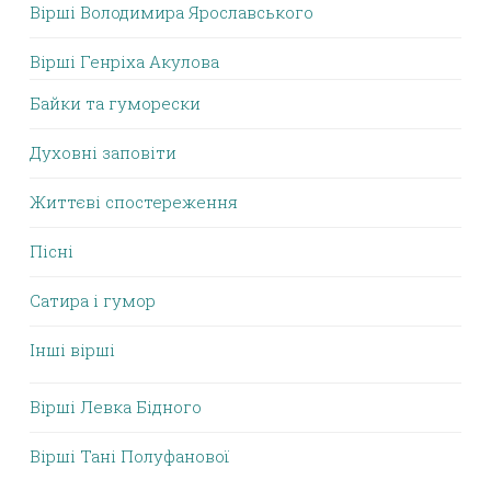
Вірші Володимира Ярославського
Вірші Генріха Акулова
Байки та гуморески
Духовні заповіти
Життєві спостереження
Пісні
Сатира і гумор
Інші вірші
Вірші Левка Бідного
Вірші Тані Полуфанової