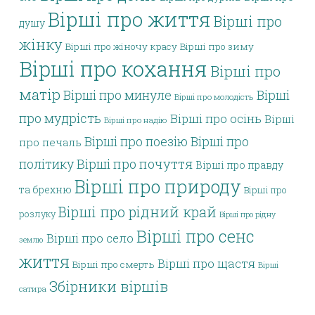
Вірші про життя
Вірші про
душу
жінку
Вірші про жіночу красу
Вірші про зиму
Вірші про кохання
Вірші про
матір
Вірші про минуле
Вірші
Вірші про молодість
про мудрість
Вірші про осінь
Вірші
Вірші про надію
Вірші про поезію
Вірші про
про печаль
політику
Вірші про почуття
Вірші про правду
Вірші про природу
та брехню
Вірші про
Вірші про рідний край
розлуку
Вірші про рідну
Вірші про сенс
Вірші про село
землю
життя
Вірші про щастя
Вірші про смерть
Вірші
Збірники віршів
сатира