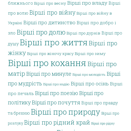
Вірші про владу
ближнього
Вірші
Вірші про весну
Вірші про війну
про волю
Вірші про війну в
Вірші про дитинство
Вірші про добро і
Україні
Вірші про долю
зло
Вірші про
Вірші про дурнів
Вірші про життя
Вірші про
душу
жінку
Вірші про жіночу красу
Вірші про зиму
Вірші про кохання
Вірші про
матір
Вірші про минуле
Вірші
Вірші про молодість
про мудрість
Вірші про осінь
Вірші
Вірші про надію
Вірші про поезію
Вірші про
про печаль
політику
Вірші про почуття
Вірші про правду
Вірші про природу
та брехню
Вірші про
Вірші про рідний край
розлуку
Вірші про рідну