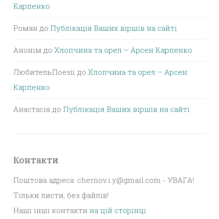
Карпенко
Роман
до
Публікація Ваших віршів на сайті
Анонім
до
Хлопчина та орел – Арсен Карпенко
ЛюбительПоезії
до
Хлопчина та орел – Арсен
Карпенко
Анастасія
до
Публікація Ваших віршів на сайті
Контакти
Поштова адреса: chernov.i.y@gmail.com - УВАГА!
Тільки листи, без файлів!
Наші інші контакти
на цій сторінці