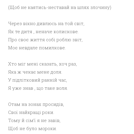
(Щоб не каятись-неставай на шлях злочину)
Через вікно дивлюсь на той світ,
Як те дитя , неначе колискове.
Про своє життя собі роблю звіт,
Моє невдале помилкове.
Хто міг мені сказать, хоч раз,
Яка ж чекає мене доля.
У підлітковий ранній час,
Я уже знав , що таке воля.
Отам на зонах просидів,
Свої найкращі роки.
Тому й сім’ї я не завів,
Щоб не було мороки.