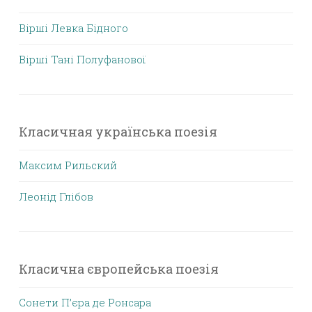
Вірші Левка Бідного
Вірші Тані Полуфанової
Класичная українська поезія
Максим Рильский
Леонід Глібов
Класична європейська поезія
Сонети П’єра де Ронсара