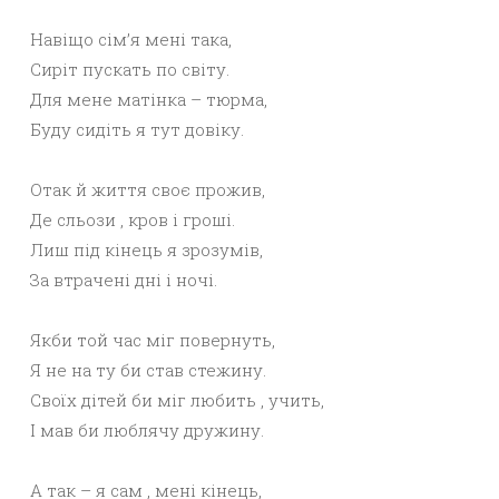
Навіщо сім’я мені така,
Сиріт пускать по світу.
Для мене матінка – тюрма,
Буду сидіть я тут довіку.
Отак й життя своє прожив,
Де сльози , кров і гроші.
Лиш під кінець я зрозумів,
За втрачені дні і ночі.
Якби той час міг повернуть,
Я не на ту би став стежину.
Своїх дітей би міг любить , учить,
І мав би люблячу дружину.
А так – я сам , мені кінець,