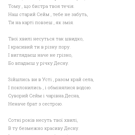
Тому , що бистра твоя течія.
Наш старий Сейм , тебе не забуть,
Ти на карті повзеш , як змія.
Твої хвилі несуться так швидко,
І красивий ти в різну пору.
І виглядаєш наче не грізно,
Бо впадаєш у річку Десну.
Зійшлись ви в Усті , разом край села,
І поклонились , і обмінялися водою.
Суворий Сейм і чарівна Десна,
Неначе брат з сестрою.
Сотні років несуть твої хвилі,
В ту безмежно красиву Десну.