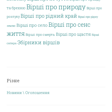
Вірші про природу
та брехню
Вірші про
Вірші про рідний край
розлуку
Вірші про рідну
Вірші про сенс
Вірші про село
землю
життя
Вірші про щастя
Вірші про смерть
Вірші
Збірники віршів
сатира
Різне
Новини \ Оголошення