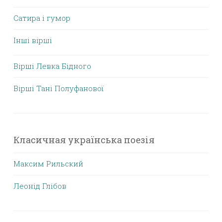
Сатира і гумор
Інші вірші
Вірші Левка Бідного
Вірші Тані Полуфанової
Класичная українська поезія
Максим Рильский
Леонід Глібов