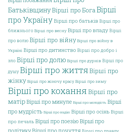
Вірші побажання
Вірші
Батьківщину
Вірші про Бога
про Україну
Вірші про батьків
Вірші про
Вірші про владу
ближнього
Вірші
Вірші про весну
Вірші про війну
про волю
Вірші про війну в
Вірші про дитинство
Вірші про добро і
Україні
Вірші про долю
зло
Вірші про
Вірші про дурнів
Вірші про життя
Вірші про
душу
жінку
Вірші про жіночу красу
Вірші про зиму
Вірші про кохання
Вірші про
матір
Вірші про минуле
Вірші
Вірші про молодість
про мудрість
Вірші про осінь
Вірші
Вірші про надію
Вірші про поезію
Вірші про
про печаль
політику
Вірші про почуття
Вірші про правду