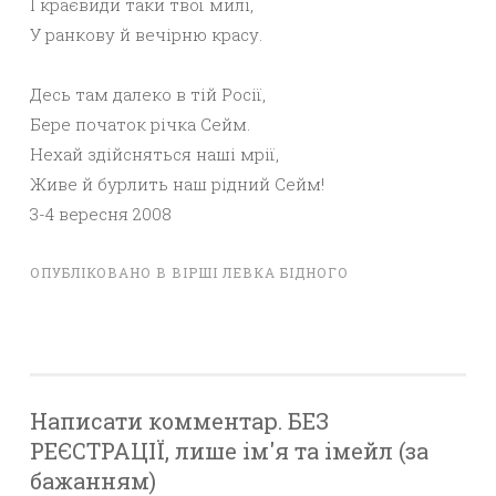
І краєвиди таки твої милі,
У ранкову й вечірню красу.
Десь там далеко в тій Росії,
Бере початок річка Сейм.
Нехай здійсняться наші мрії,
Живе й бурлить наш рідний Сейм!
3-4 вересня 2008
ОПУБЛІКОВАНО В
ВІРШІ ЛЕВКА БІДНОГО
Написати комментар. БЕЗ
РЕЄСТРАЦІЇ, лише ім'я та імейл (за
бажанням)