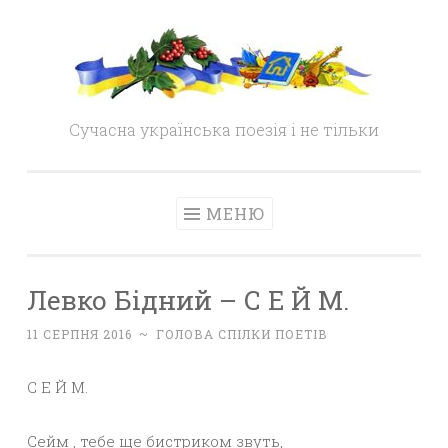
Skip
to
content
Сучасна українська поезія і не тільки
МЕНЮ
Левко Бідний – С Е Й М.
11 СЕРПНЯ 2016
~
ГОЛОВА СПІЛКИ ПОЕТІВ
С Е Й М.
Сейм , тебе ще бистриком звуть,