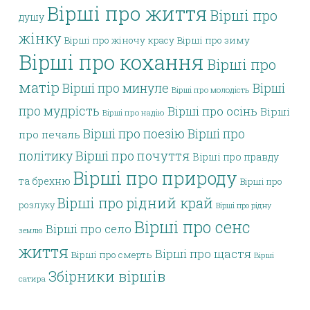
Вірші про життя
Вірші про
душу
жінку
Вірші про жіночу красу
Вірші про зиму
Вірші про кохання
Вірші про
матір
Вірші про минуле
Вірші
Вірші про молодість
про мудрість
Вірші про осінь
Вірші
Вірші про надію
Вірші про поезію
Вірші про
про печаль
політику
Вірші про почуття
Вірші про правду
Вірші про природу
та брехню
Вірші про
Вірші про рідний край
розлуку
Вірші про рідну
Вірші про сенс
Вірші про село
землю
життя
Вірші про щастя
Вірші про смерть
Вірші
Збірники віршів
сатира