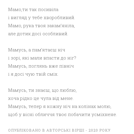
Мамо,ти так посивіла
і вигляд у тебе хворобливий.
Мамо, рука твоя закам’яніла,
але дотик досі особливий.
Мамусь, а пам’ятаєш ніч
і зорі, які мали впасти до ніг?
Мамусь, поглянь вже північ
і я досі чую твій сміх.
Мамусь, ти знаєш, що люблю,
хоча рідко це чула від мене.
Мамусь, тепер я кожну ніч на колінах молю,
щоб у вісні обличчя твоє побачити усміхнене.
ОПУБЛІКОВАНО В
АВТОРСЬКІ ВІРШІ - 2020 РОКУ