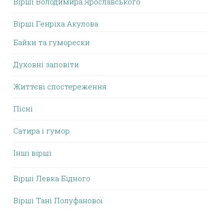
Вірші Володимира Ярославського
Вірші Генріха Акулова
Байки та гуморески
Духовні заповіти
Життєві спостереження
Пісні
Сатира і гумор
Інші вірші
Вірші Левка Бідного
Вірші Тані Полуфанової