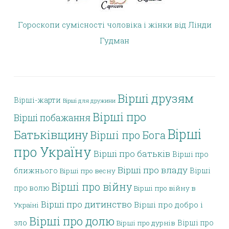
Гороскопи сумісності чоловіка і жінки від Лінди
Гудман
Вірші друзям
Вірші-жарти
Вірші для дружини
Вірші про
Вірші побажання
Вірші
Батьківщину
Вірші про Бога
про Україну
Вірші про батьків
Вірші про
Вірші про владу
ближнього
Вірші
Вірші про весну
Вірші про війну
про волю
Вірші про війну в
Вірші про дитинство
Вірші про добро і
Україні
Вірші про долю
зло
Вірші про
Вірші про дурнів