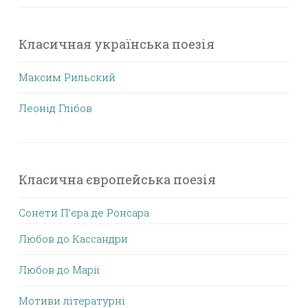
Класичная українська поезія
Максим Рильский
Леонід Глібов
Класична європейська поезія
Сонети П’єра де Ронсара
Любов до Кассандри
Любов до Марії
Мотиви літературні