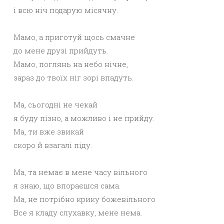
і всю ніч подарую місячну.
Мамо, а приготуй щось смачне
до мене друзі прийдуть.
Мамо, поглянь на небо нічне,
зараз до твоїх ніг зорі впадуть.
Ма, сьогодні не чекай
я буду пізно, а можливо і не прийду.
Ма, ти вже звикай
скоро й взагалі піду.
Ма, та немає в мене часу вільного
я знаю, що впораєшся сама.
Ма, не потрібно крику божевільного
Все я кладу слухавку, мене нема.