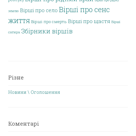
Вірші про рідну
Вірші про сенс
Вірші про село
землю
життя
Вірші про щастя
Вірші про смерть
Вірші
Збірники віршів
сатира
Різне
Новини \ Оголошення
Коментарі