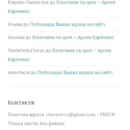
Кирило Омельчук
до
Хлопчина та орел – Арсен
Карпенко
Роман
до
Публікація Ваших віршів на сайті
Анонім
до
Хлопчина та орел – Арсен Карпенко
ЛюбительПоезії
до
Хлопчина та орел – Арсен
Карпенко
Анастасія
до
Публікація Ваших віршів на сайті
Контакти
Поштова адреса: chernov.i.y@gmail.com - УВАГА!
Тільки листи, без файлів!