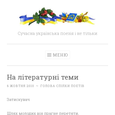
Skip
to
content
Сучасна українська поезія і не тільки
МЕНЮ
На літературні теми
6 ЖОВТНЯ 2010
~
ГОЛОВА СПІЛКИ ПОЕТІВ
Затискувач
Шлях молодих він прагне перетяти,