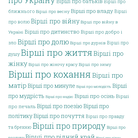
про Україну
Вірші про батьків
Вірші про
Вірші про владу
ближнього
Вірші
Вірші про весну
Вірші про війну
про волю
Вірші про війну в
Вірші про дитинство
Вірші про добро і
Україні
Вірші про долю
зло
Вірші про
Вірші про дурнів
Вірші про життя
Вірші про
душу
жінку
Вірші про жіночу красу
Вірші про зиму
Вірші про кохання
Вірші про
матір
Вірші про минуле
Вірші
Вірші про молодість
про мудрість
Вірші про осінь
Вірші
Вірші про надію
Вірші про поезію
Вірші про
про печаль
політику
Вірші про почуття
Вірші про правду
Вірші про природу
та брехню
Вірші про
Вірші про рідний край
розлуку