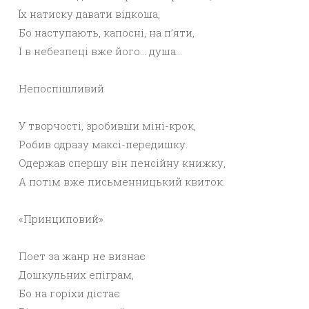
Їх натиску давати відкоша,
Бо наступають, капосні, на п’яти,
І в небезпеці вже його… душа…
Непоспішливий
У творчості, зробивши міні-крок,
Робив одразу максі-передишку.
Одержав спершу він пенсійну книжку,
А потім вже письменницький квиток.
«Принциповий»
Поет за жанр не визнає
Дошкульних епіграм,
Бо на горіхи дістає