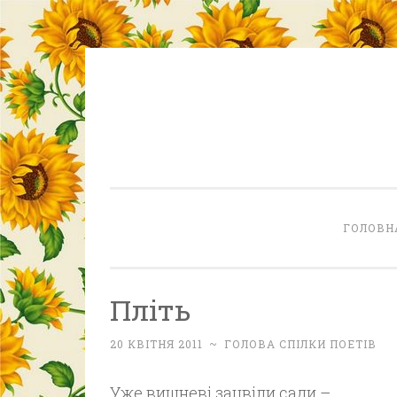
Skip
to
content
ГОЛОВН
Пліть
20 КВІТНЯ 2011
~
ГОЛОВА СПІЛКИ ПОЕТІВ
Уже вишневі зацвіли сади –