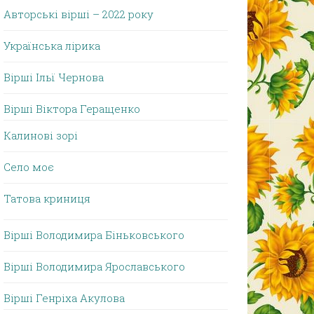
Авторські вірші – 2022 року
Українська лірика
Вірші Ільї Чернова
Вірші Віктора Геращенко
Калинові зорі
Село моє
Татова криниця
Вірші Володимира Біньковського
Вірші Володимира Ярославського
Вірші Генріха Акулова