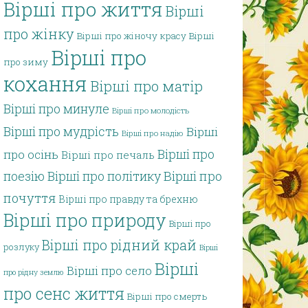
Вірші про життя
Вірші
про жінку
Вірші про жіночу красу
Вірші
Вірші про
про зиму
кохання
Вірші про матір
Вірші про минуле
Вірші про молодість
Вірші про мудрість
Вірші
Вірші про надію
Вірші про
про осінь
Вірші про печаль
поезію
Вірші про політику
Вірші про
почуття
Вірші про правду та брехню
Вірші про природу
Вірші про
Вірші про рідний край
розлуку
Вірші
Вірші
Вірші про село
про рідну землю
про сенс життя
Вірші про смерть