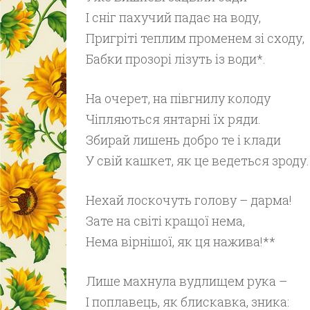
І сніг пахучий падає на воду,
Пригріті теплим променем зі сходу,
Бабки прозорі лізуть із води*.
На очерет, на півгнилу колоду
Чіпляються янтарні їх ряди.
Збирай лишень добро те і клади
У свій кашкет, як це ведеться зроду.
Нехай лоскочуть голову – дарма!
Зате на світі кращої нема,
Нема вірнішої, як ця нажива!**
Лише махнула вудлищем рука –
І поплавець, як блискавка, зника: