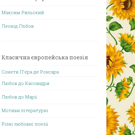
Максим Рильский
Леонід Глібов
Класична європейська поезія
Сонети П’єра де Ронсара
Любов до Кассандри
Любов до Марії
Мотиви літературні
Різні любовні поезії