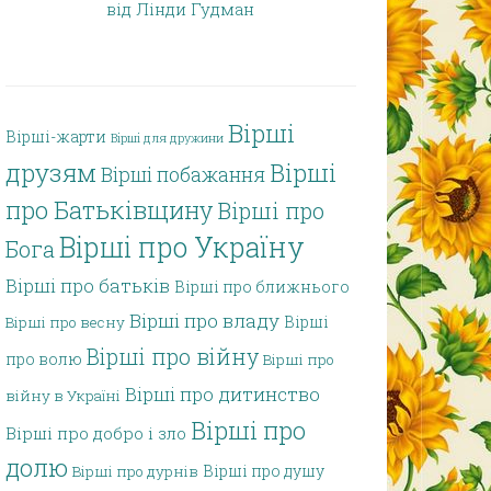
від Лінди Гудман
Вірші
Вірші-жарти
Вірші для дружини
друзям
Вірші
Вірші побажання
про Батьківщину
Вірші про
Вірші про Україну
Бога
Вірші про батьків
Вірші про ближнього
Вірші про владу
Вірші
Вірші про весну
Вірші про війну
про волю
Вірші про
Вірші про дитинство
війну в Україні
Вірші про
Вірші про добро і зло
долю
Вірші про душу
Вірші про дурнів