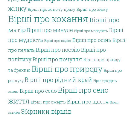
жінку
Вірші про жіночу красу
Вірші про зиму
Вірші про кохання
Вірші про
матір
Вірші про минуле
Вірші
Вірші про молодість
про мудрість
Вірші про осінь
Вірші
Вірші про надію
Вірші про поезію
Вірші про
про печаль
політику
Вірші про почуття
Вірші про правду
Вірші про природу
та брехню
Вірші про
Вірші про рідний край
розлуку
Вірші про рідну
Вірші про сенс
Вірші про село
землю
життя
Вірші про щастя
Вірші про смерть
Вірші
Збірники віршів
сатира