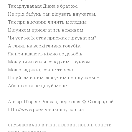
Так цілувалася Діана з братом.
Не гріх бабунь так цілувать внучатам,
Так при вінчанні личить молодим
Цілунком присягатись неживим.
Чи уст моїх став присмак гіркуватим?
А глянь на воркітливих голубів.
Як припадають ніжно до дзьобів,
Мов упиваються солодким трунком!
Молю: віднині, сонце ти ясне,
Цілуй смачним, жагучим поцілунком –
Або ніколи не цілуй мене.
Автор: П’єр де Ронсар, переклад: Ф. Скляра; сайт:
http://www.poeziya-ukrainy.com.ua
ОПУБЛІКОВАНО В
РІЗНІ ЛЮБОВНІ ПОЕЗІЇ
,
СОНЕТИ