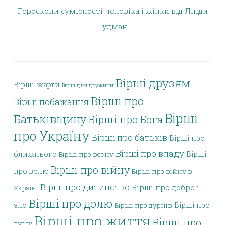
Гороскопи сумісності чоловіка і жінки від Лінди
Гудман
Вірші друзям
Вірші-жарти
Вірші для дружини
Вірші про
Вірші побажання
Вірші
Батьківщину
Вірші про Бога
про Україну
Вірші про батьків
Вірші про
Вірші про владу
ближнього
Вірші
Вірші про весну
Вірші про війну
про волю
Вірші про війну в
Вірші про дитинство
Вірші про добро і
Україні
Вірші про долю
зло
Вірші про
Вірші про дурнів
Вірші про життя
Вірші про
душу