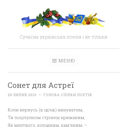
Skip
to
content
Сучасна українська поезія і не тільки
МЕНЮ
Сонет для Астреї
29 ЛИПНЯ 2010
~
ГОЛОВА СПІЛКИ ПОЕТІВ
Коли вернусь (в одчаї) винуватим,
Ти поцілунком стрінеш крижаним,
Як мертвого, холодним, кам’яним, –