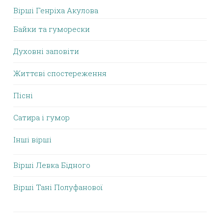
Вірші Генріха Акулова
Байки та гуморески
Духовні заповіти
Життєві спостереження
Пісні
Сатира і гумор
Інші вірші
Вірші Левка Бідного
Вірші Тані Полуфанової