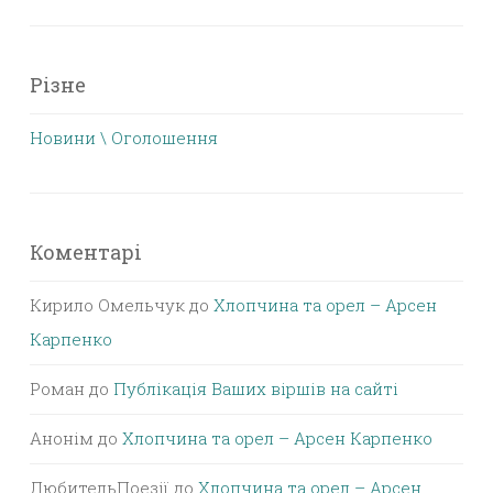
Різне
Новини \ Оголошення
Коментарі
Кирило Омельчук
до
Хлопчина та орел – Арсен
Карпенко
Роман
до
Публікація Ваших віршів на сайті
Анонім
до
Хлопчина та орел – Арсен Карпенко
ЛюбительПоезії
до
Хлопчина та орел – Арсен