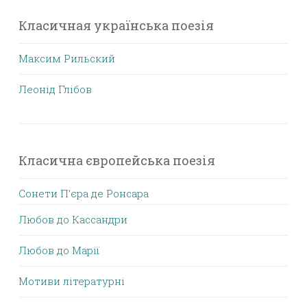
Класичная українська поезія
Максим Рильский
Леонід Глібов
Класична європейська поезія
Сонети П’єра де Ронсара
Любов до Кассандри
Любов до Марії
Мотиви літературні