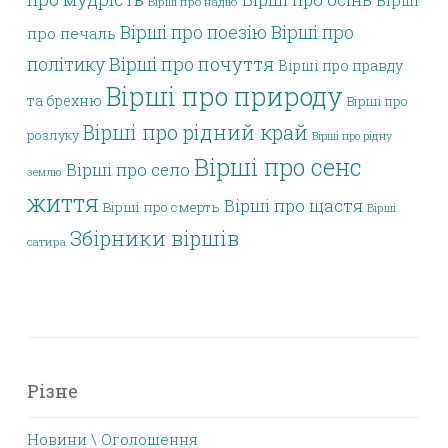
Вірші
Вірші про надію
Вірші про поезію
Вірші про
про печаль
політику
Вірші про почуття
Вірші про правду
Вірші про природу
та брехню
Вірші про
Вірші про рідний край
розлуку
Вірші про рідну
Вірші про сенс
Вірші про село
землю
життя
Вірші про щастя
Вірші про смерть
Вірші
Збірники віршів
сатира
Різне
Новини \ Оголошення