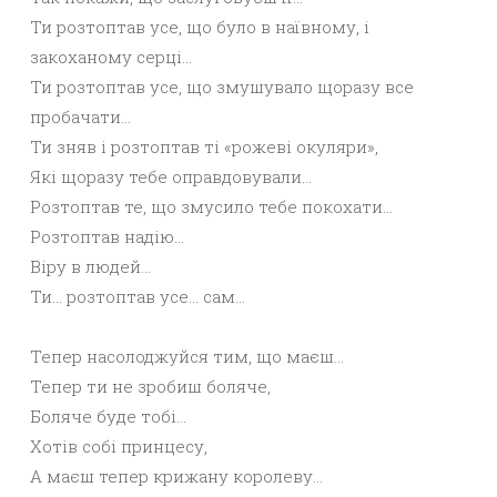
Ти розтоптав усе, що було в наївному, і
закоханому серці…
Ти розтоптав усе, що змушувало щоразу все
пробачати…
Ти зняв і розтоптав ті «рожеві окуляри»,
Які щоразу тебе оправдовували…
Розтоптав те, що змусило тебе покохати…
Розтоптав надію…
Віру в людей…
Ти… розтоптав усе… сам…
Тепер насолоджуйся тим, що маєш…
Тепер ти не зробиш боляче,
Боляче буде тобі…
Хотів собі принцесу,
А маєш тепер крижану королеву…