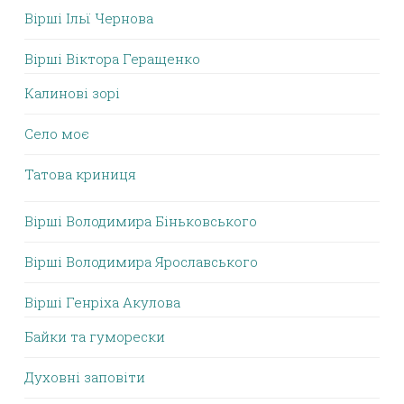
Вірші Ільї Чернова
Вірші Віктора Геращенко
Калинові зорі
Село моє
Татова криниця
Вірші Володимира Біньковського
Вірші Володимира Ярославського
Вірші Генріха Акулова
Байки та гуморески
Духовні заповіти