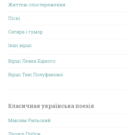
Життєві спостереження
Пісні
Сатира і гумор
Інші вірші
Вірші Левка Бідного
Вірші Тані Полуфанової
Класичная українська поезія
Максим Рильский
Леонід Глібов