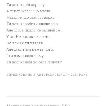
Ти хотів собі хорошу,
А тепер маєш, що маєш…
Маєш те, що сам і створив
Ти хотів зробити щасливою,
Але щось пішло не за планом…
Упс… Не так як ти хотів…
Не так як ти уявляв…
Але жалітися немає чого…
І ти сам знаєш чому…
Ти досі хочеш до себе поваги?
ОПУБЛІКОВАНО В
АВТОРСЬКІ ВІРШІ – 2021 РОКУ