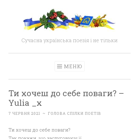
Skip
to
content
Сучасна українська поезія і не тільки
МЕНЮ
Ти хочеш до себе поваги? –
Yulia _x
7 ЧЕРВНЯ 2021
~
ГОЛОВА СПІЛКИ ПОЕТІВ
Ти хочеш до себе поваги?
Так покажи, що заслуговуєш її…