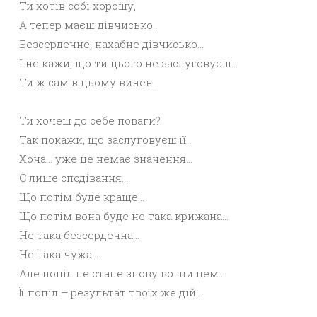
Ти хотів собі хорошу,
А тепер маєш дівчисько…
Безсердечне, нахабне дівчисько…
І не кажи, що ти цього не заслуговуєш…
Ти ж сам в цьому винен…
Ти хочеш до себе поваги?
Так покажи, що заслуговуєш її…
Хоча… уже це немає значення…
Є лише сподівання…
Що потім буде краще…
Що потім вона буде не така крижана…
Не така безсердечна…
Не така чужа…
Але попіл не стане знову вогнищем…
Її попіл – результат твоїх же дій…