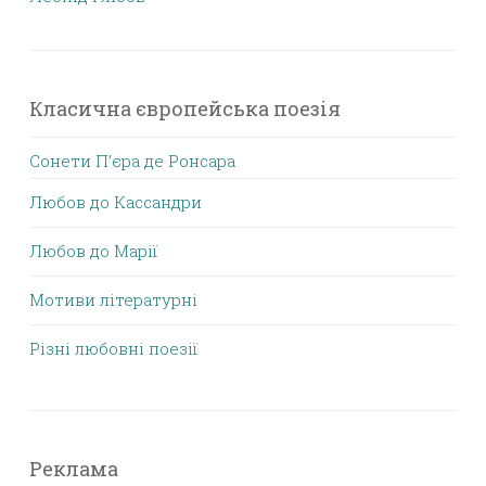
Класична європейська поезія
Сонети П’єра де Ронсара
Любов до Кассандри
Любов до Марії
Мотиви літературні
Різні любовні поезії
Реклама