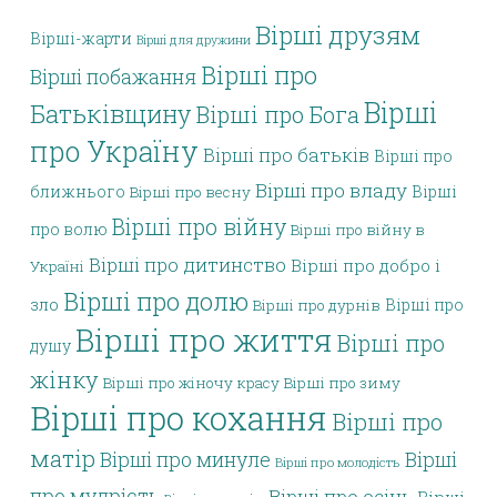
Вірші друзям
Вірші-жарти
Вірші для дружини
Вірші про
Вірші побажання
Вірші
Батьківщину
Вірші про Бога
про Україну
Вірші про батьків
Вірші про
Вірші про владу
ближнього
Вірші
Вірші про весну
Вірші про війну
про волю
Вірші про війну в
Вірші про дитинство
Вірші про добро і
Україні
Вірші про долю
зло
Вірші про
Вірші про дурнів
Вірші про життя
Вірші про
душу
жінку
Вірші про жіночу красу
Вірші про зиму
Вірші про кохання
Вірші про
матір
Вірші про минуле
Вірші
Вірші про молодість
про мудрість
Вірші про осінь