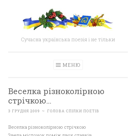
Skip
to
content
Сучасна українська поезія і не тільки
МЕНЮ
Веселка різноколірною
стрічкою…
3 ГРУДНЯ 2009
~
ГОЛОВА СПІЛКИ ПОЕТІВ
Веселка різноколірною стрічкою
Звела місточок поміж двох ставків.