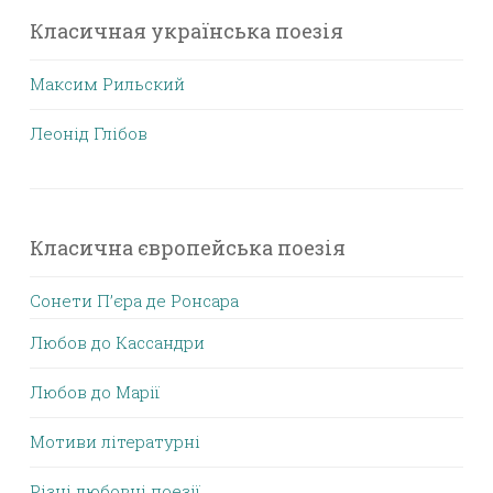
Класичная українська поезія
Максим Рильский
Леонід Глібов
Класична європейська поезія
Сонети П’єра де Ронсара
Любов до Кассандри
Любов до Марії
Мотиви літературні
Різні любовні поезії