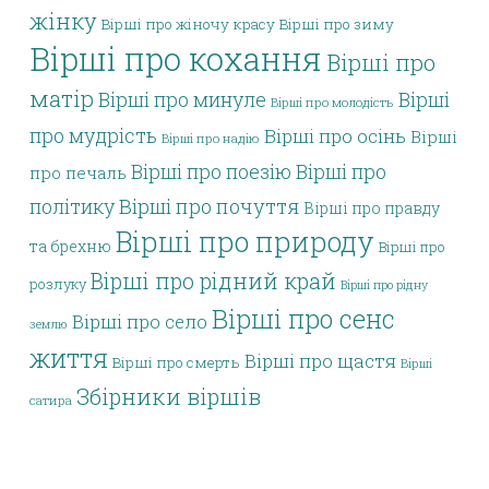
жінку
Вірші про жіночу красу
Вірші про зиму
Вірші про кохання
Вірші про
матір
Вірші про минуле
Вірші
Вірші про молодість
про мудрість
Вірші про осінь
Вірші
Вірші про надію
Вірші про поезію
Вірші про
про печаль
політику
Вірші про почуття
Вірші про правду
Вірші про природу
та брехню
Вірші про
Вірші про рідний край
розлуку
Вірші про рідну
Вірші про сенс
Вірші про село
землю
життя
Вірші про щастя
Вірші про смерть
Вірші
Збірники віршів
сатира