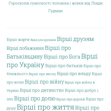
Гороскопи сумісності чоловіка і жінки від Лінди
Гудман
Вірші друзям
Вірші-жарти
Вірші для дружини
Вірші про
Вірші побажання
Вірші
Батьківщину
Вірші про Бога
про Україну
Вірші про батьків
Вірші про
Вірші про владу
ближнього
Вірші
Вірші про весну
Вірші про війну
про волю
Вірші про війну в
Вірші про дитинство
Вірші про добро і
Україні
Вірші про долю
зло
Вірші про
Вірші про дурнів
Вірші про життя
Вірші про
душу