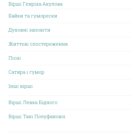
Вірші Генріха Акулова
Байки та гуморески
Духовні заповіти
Життєві спостереження
Пісні
Сатира і гумор
Інші вірші
Вірші Левка Бідного
Вірші Тані Полуфанової