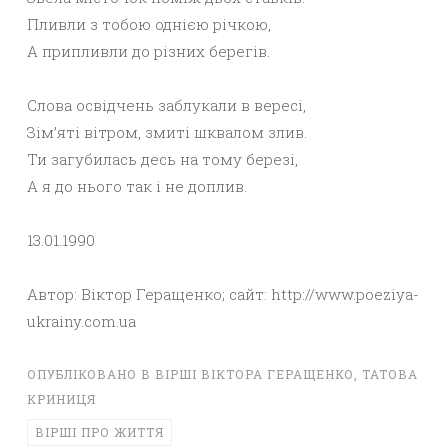
Пливли з тобою однією річкою,
А припливли до різних берегів.
Слова освідчень заблукали в вересі,
Зім’яті вітром, змиті шквалом злив.
Ти загубилась десь на тому березі,
А я до нього так і не доплив.
13.01.1990
Автор: Віктор Геращенко; сайт: http://www.poeziya-
ukrainy.com.ua
ОПУБЛІКОВАНО В
ВІРШІ ВІКТОРА ГЕРАЩЕНКО
,
ТАТОВА
КРИНИЦЯ
ВІРШІ ПРО ЖИТТЯ