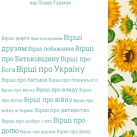
від Лінди Гудман
Вірші
Вірші-жарти
Вірші для дружини
друзям
Вірші
Вірші побажання
про Батьківщину
Вірші про
Вірші про Україну
Бога
Вірші про батьків
Вірші про ближнього
Вірші про владу
Вірші
Вірші про весну
Вірші про війну
про волю
Вірші про
Вірші про дитинство
війну в Україні
Вірші про
Вірші про добро і зло
долю
Вірші про душу
Вірші про дурнів