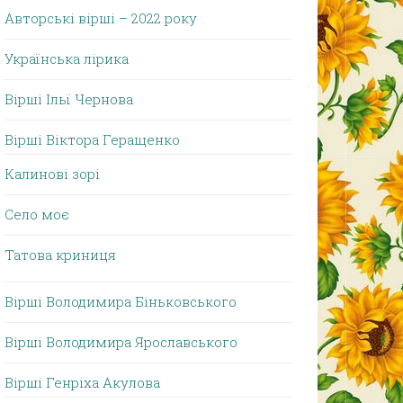
Авторські вірші – 2022 року
Українська лірика
Вірші Ільї Чернова
Вірші Віктора Геращенко
Калинові зорі
Село моє
Татова криниця
Вірші Володимира Біньковського
Вірші Володимира Ярославського
Вірші Генріха Акулова