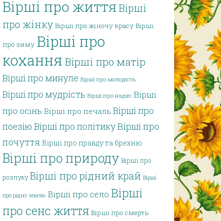
Вірші про життя
Вірші
про жінку
Вірші про жіночу красу
Вірші
Вірші про
про зиму
кохання
Вірші про матір
Вірші про минуле
Вірші про молодість
Вірші про мудрість
Вірші
Вірші про надію
Вірші про
про осінь
Вірші про печаль
поезію
Вірші про політику
Вірші про
почуття
Вірші про правду та брехню
Вірші про природу
Вірші про
Вірші про рідний край
розлуку
Вірші
Вірші
Вірші про село
про рідну землю
про сенс життя
Вірші про смерть