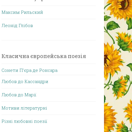
Максим Рильский
Леонід Глібов
Класична європейська поезія
Сонети П’єра де Ронсара
Любов до Кассандри
Любов до Марії
Мотиви літературні
Різні любовні поезії