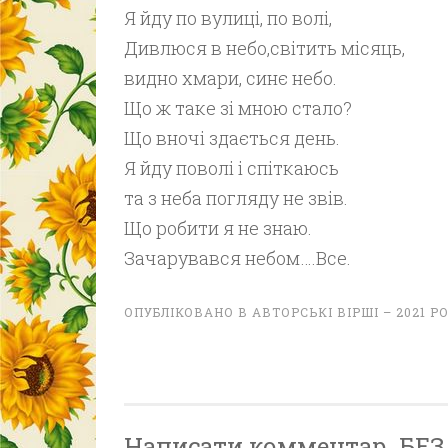
Я йду по вулиці, по волі,
Дивлюся в небо,світить місяць,
видно хмари, синє небо.
Що ж таке зі мною стало?
Що вночі здається день.
Я йду поволі і спіткаюсь
та з неба погляду не звів.
Що робити я не знаю.
Зачарувався небом….Все.
ОПУБЛІКОВАНО В
АВТОРСЬКІ ВІРШІ – 2021 Р
Написати комментар. БЕЗ Р