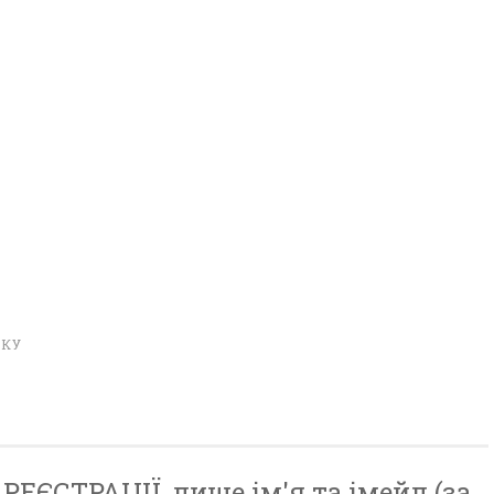
ОКУ
ЕЄСТРАЦІЇ, лише ім'я та імейл (за