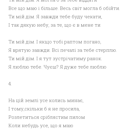
Все що маю і більше. Весь світ могла б обійти.
Ти мій дім. Я завжди тебе буду чекати,
І так дякую небу, за те, що є в мене ти
Ти мій дім. І якщо тобі раптом погано,
Я врятую завжди. Всі печалі за тебе стерплю.
Ти мій дім. І я тут зустрічатиму ранок.
Я люблю тебе. Чуєш? Я дуже тебе люблю
4.
На цій землі усе колись минає,
І тому,скільки б я не просила,
Розлетиться сріблястим пилом
Коли небудь усе, що я маю