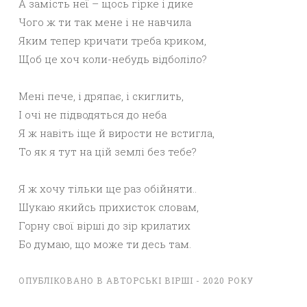
А замість неї – щось гірке і дике
Чого ж ти так мене і не навчила
Яким тепер кричати треба криком,
Щоб це хоч коли-небудь відболіло?
Мені пече, і дряпає, і скиглить,
І очі не підводяться до неба
Я ж навіть іще й вирости не встигла,
То як я тут на цій землі без тебе?
Я ж хочу тільки ще раз обійняти..
Шукаю якийсь прихисток словам,
Горну свої вірші до зір крилатих
Бо думаю, що може ти десь там.
ОПУБЛІКОВАНО В
АВТОРСЬКІ ВІРШІ - 2020 РОКУ