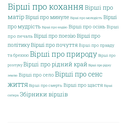
Вірші про кохання
Вірші про
матір
Вірші про минуле
Вірші
Вірші про молодість
про мудрість
Вірші про осінь
Вірші
Вірші про надію
Вірші про поезію
Вірші про
про печаль
політику
Вірші про почуття
Вірші про правду
Вірші про природу
та брехню
Вірші про
Вірші про рідний край
розлуку
Вірші про рідну
Вірші про сенс
Вірші про село
землю
життя
Вірші про щастя
Вірші про смерть
Вірші
Збірники віршів
сатира