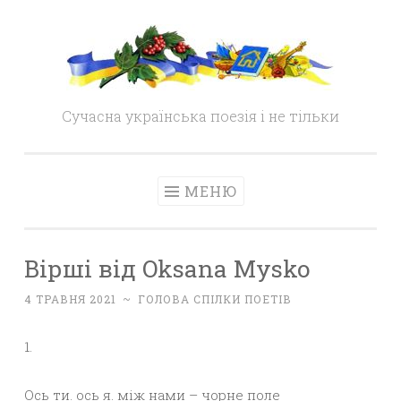
Skip
to
content
Сучасна українська поезія і не тільки
МЕНЮ
Вірші від Oksana Mysko
4 ТРАВНЯ 2021
~
ГОЛОВА СПІЛКИ ПОЕТІВ
1.
Ось ти. ось я. між нами – чорне поле