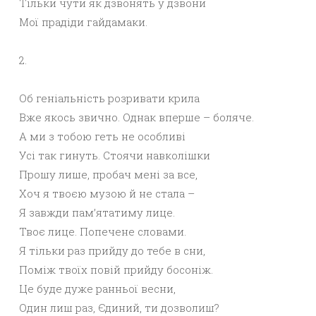
Тільки чути як дзвонять у дзвони
Мої прадіди гайдамаки.
2.
Об геніальність розривати крила
Вже якось звично. Однак вперше – боляче.
А ми з тобою геть не особливі
Усі так гинуть. Стоячи навколішки
Прошу лише, пробач мені за все,
Хоч я твоєю музою й не стала –
Я завжди пам’ятатиму лице.
Твоє лице. Попечене словами.
Я тільки раз прийду до тебе в сни,
Поміж твоїх повій прийду босоніж.
Це буде дуже ранньої весни,
Один лиш раз, Єдиний, ти дозволиш?