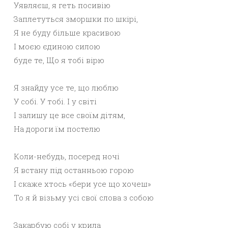
Уявляєш, я геть посивію
Заплетуться зморшки по шкірі,
Я не буду більше красивою
І моєю єдиною силою
буде те, Що я тобі вірю
Я знайду усе те, що люблю
У собі. У тобі. І у світі
І залишу це все своїм дітям,
На дороги їм постелю
Коли-небудь, посеред ночі
Я встану під останньою горою
І скаже хтось «бери усе що хочеш»
То я й візьму усі свої слова з собою
Закарбую собі у крила