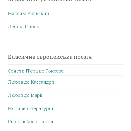
Максим Рильский
Леонід Глібов
Класична європейська поезія
Сонети П’єра де Ронсара
Любов до Кассандри
Любов до Марії
Мотиви літературні
Різні любовні поезії