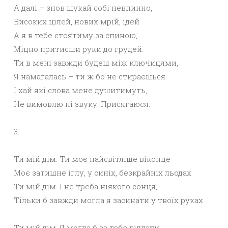
А далі – знов шукай собі невпинно,
Високих цілей, нових мрій, ідей
А я в тебе стоятиму за спиною,
Міцно притисши руки до грудей.
Ти в мені завжди будеш між ключицями,
Я намагалась – ти ж бо не стираєшься.
І хай які слова мене душитимуть,
Не вимовлю ні звуку. Присягаюся.
3.
Ти мій дім. Ти моє найсвітліше віконце
Моє затишне іглу, у синіх, безкрайніх льодах
Ти мій дім. І не треба ніякого сонця,
Тільки б завжди могла я засинати у твоїх руках
Ти мій дім. Я могла б за тебе віддати