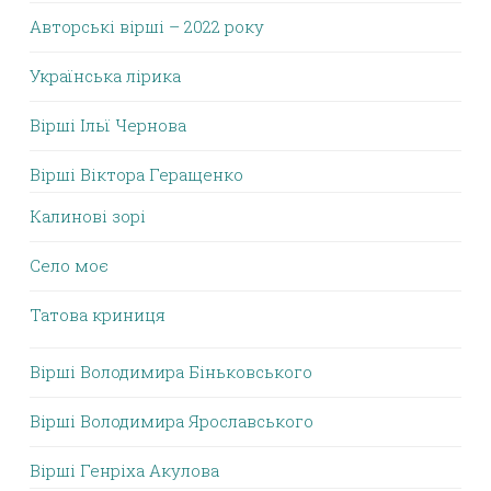
Авторські вірші – 2022 року
Українська лірика
Вірші Ільї Чернова
Вірші Віктора Геращенко
Калинові зорі
Село моє
Татова криниця
Вірші Володимира Біньковського
Вірші Володимира Ярославського
Вірші Генріха Акулова