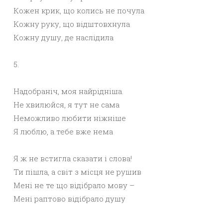
Кожен крик, що колись не почула
Кожну руку, що відштовхнула
Кожну душу, де наслідила
5.
Надобраніч, моя найрідніша.
Не хвилюйся, я тут не сама
Неможливо любити ніжніше
Я люблю, а тебе вже нема
Я ж не встигла сказати і слова!
Ти пішла, а світ з місця не рушив
Мені не те що відібрало мову –
Мені раптово відібрало душу