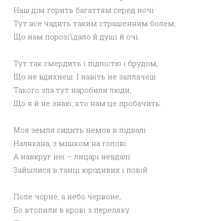
Наш дім горить багаттям серед ночі
Тут все чадить таким страшенним болем,
Що нам порозі‘їдало й душі й очі.
Тут так смердить і підлістю і брудом,
Що не вдихнеш. І навіть не заплачеш
Такого зла тут наробили люди,
Що я й не знаю, хто нам це пробачить.
Моя земля сидить немов в підвалі
Налякана, з мішком на голові.
А навкруг неї – лицарі невдалі
Зайшлися в танці юродивих і повій
Поле чорне, а небо червоне,
Бо втопили в крові з переляку