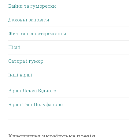
Байки та гуморески
Духовні заповіти
Життєві спостереження
Пісні
Сатира і гумор
Інші вірші
Вірші Левка Бідного
Вірші Тані Полуфанової
Класичная українська поезія