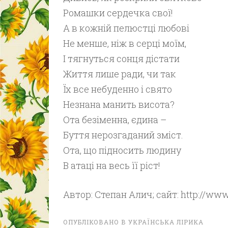
Ромашки сердечка свої!
А в кожній пелюстці любові
Не менше, ніж в серці моїм,
І тягнуться сонця дістати
Життя лише ради, чи так
Їх все небуденно і свято
Незнана манить висота?
Ота безіменна, єдина –
Буття нерозгаданий зміст.
Ота, що підносить людину
В атаці на весь її ріст!
Автор: Степан Алич; сайт: http://ww
ОПУБЛІКОВАНО В
УКРАЇНСЬКА ЛІРИКА