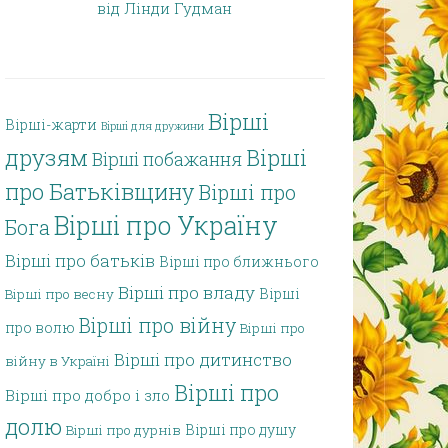
від Лінди Гудман
Вірші
Вірші-жарти
Вірші для дружини
друзям
Вірші
Вірші побажання
про Батьківщину
Вірші про
Вірші про Україну
Бога
Вірші про батьків
Вірші про ближнього
Вірші про владу
Вірші
Вірші про весну
Вірші про війну
про волю
Вірші про
Вірші про дитинство
війну в Україні
Вірші про
Вірші про добро і зло
долю
Вірші про душу
Вірші про дурнів