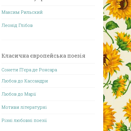
Максим Рильский
Леонід Глібов
Класична європейська поезія
Сонети П’єра де Ронсара
Любов до Кассандри
Любов до Марії
Мотиви літературні
Різні любовні поезії