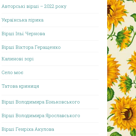
Авторські вірші – 2022 року
Українська лірика
Вірші Ільї Чернова
Вірші Віктора Геращенко
Калинові зорі
Село моє
Татова криниця
Вірші Володимира Біньковського
Вірші Володимира Ярославського
Вірші Генріха Акулова