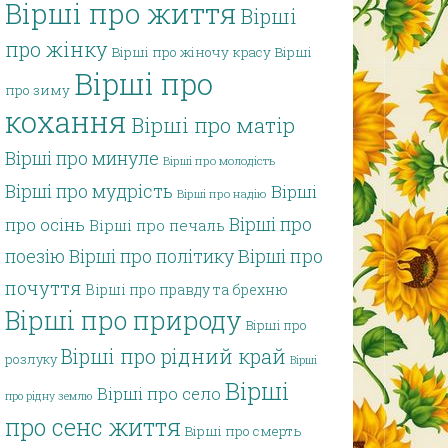
Вірші про життя
Вірші
про жінку
Вірші про жіночу красу
Вірші
Вірші про
про зиму
кохання
Вірші про матір
Вірші про минуле
Вірші про молодість
Вірші про мудрість
Вірші
Вірші про надію
Вірші про
про осінь
Вірші про печаль
поезію
Вірші про політику
Вірші про
почуття
Вірші про правду та брехню
Вірші про природу
Вірші про
Вірші про рідний край
розлуку
Вірші
Вірші
Вірші про село
про рідну землю
про сенс життя
Вірші про смерть