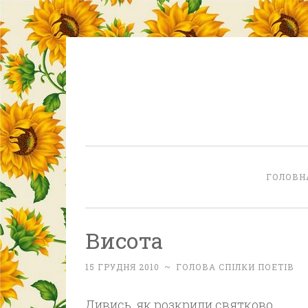
Skip
to
content
ГОЛОВН
Висота
15 ГРУДНЯ 2010
~
ГОЛОВА СПІЛКИ ПОЕТІВ
Дивись, як розкрили святково