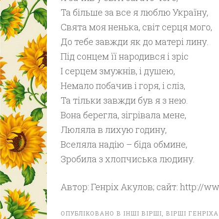
Та більше за все я люблю Україну,
Свята моя ненька, світ серця мого,
До тебе завжди як до матері лину.
Під сонцем її народився і зріс
І серцем змужнів, і душею,
Немало побачив і горя, і сліз,
Та тільки завжди був я з нею.
Вона берегла, зігрівала мене,
Люляла в лихую годину,
Вселяла надію – біда обмине,
Зробила з хлопчиська людину.
Автор: Генріх Акулов; сайт: http://w
ОПУБЛІКОВАНО В
ІНШІ ВІРШІ
,
ВІРШІ ГЕНРІХ