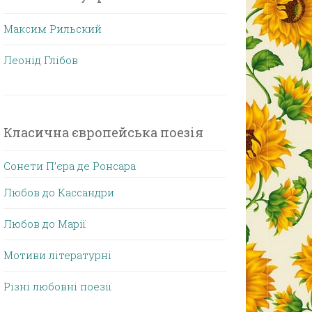
Максим Рильский
Леонід Глібов
Класична європейська поезія
Сонети П’єра де Ронсара
Любов до Кассандри
Любов до Марії
Мотиви літературні
Різні любовні поезії