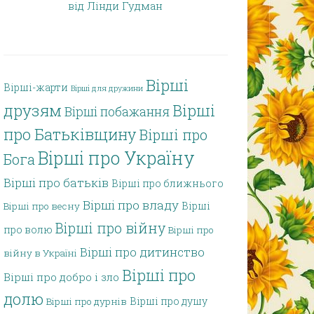
від Лінди Гудман
Вірші
Вірші-жарти
Вірші для дружини
друзям
Вірші
Вірші побажання
про Батьківщину
Вірші про
Вірші про Україну
Бога
Вірші про батьків
Вірші про ближнього
Вірші про владу
Вірші
Вірші про весну
Вірші про війну
про волю
Вірші про
Вірші про дитинство
війну в Україні
Вірші про
Вірші про добро і зло
долю
Вірші про душу
Вірші про дурнів