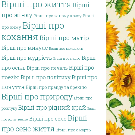
Вірші про життя
Вірші
про жінку
Вірші про жіночу красу
Вірші
Вірші про
про зиму
кохання
Вірші про матір
Вірші про минуле
Вірші про молодість
Вірші про мудрість
Вірші
Вірші про надію
Вірші про
про осінь
Вірші про печаль
поезію
Вірші про політику
Вірші про
почуття
Вірші про правду та брехню
Вірші про природу
Вірші про
Вірші про рідний край
розлуку
Вірші
Вірші
Вірші про село
про рідну землю
про сенс життя
Вірші про смерть