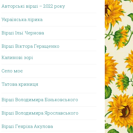
Авторські вірші – 2022 року
Українська лірика
Вірші Ільї Чернова
Вірші Віктора Геращенко
Калинові зорі
Село моє
Татова криниця
Вірші Володимира Біньковського
Вірші Володимира Ярославського
Вірші Генріха Акулова